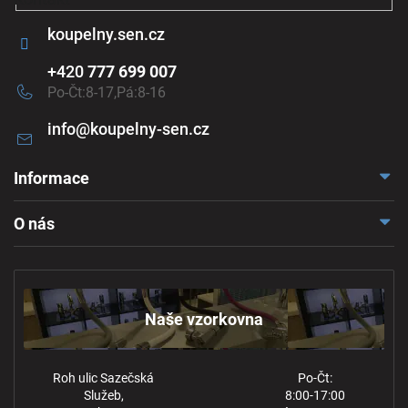
koupelny.sen.cz
+420
777 699 007
Po-Čt:8-17,Pá:8-16
info
@
koupelny-sen.cz
Informace
Doprava a platba
O nás
Reklamace a odstoupení
Naše vzorkovna
Obchodní podmínky
Kontakt
Ochrana osobních údajů
Naše vzorkovna
Roh ulic Sazečská
Po-Čt:
Služeb,
8:00-17:00