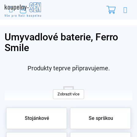
Přejít
Nákupn
na
obsah
košík
Umyvadlové baterie, Ferro
Smile
Produkty teprve připravujeme.
Zobrazit více
Stojánkové
Se sprškou
Můžete se ale podívat na ostatní kategorie.