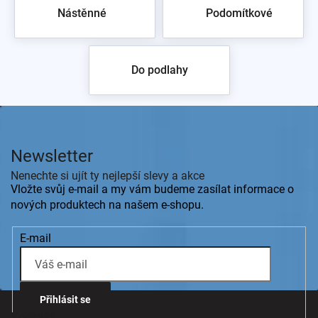
Nástěnné
Podomítkové
zpět do obchodu
Do podlahy
Z
á
p
Newsletter
a
t
Nenechte si ujít ty nejlepší slevy a akce
í
Vložte svůj e-mail a my vám budeme zasílat informace o
nových produktech na našem e-shopu.
E-mail
Přihlásit se
Kontakt