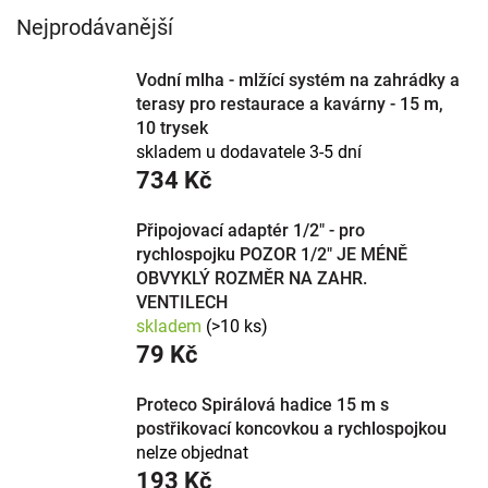
Nejprodávanější
Vodní mlha - mlžící systém na zahrádky a
terasy pro restaurace a kavárny - 15 m,
10 trysek
skladem u dodavatele 3-5 dní
734 Kč
Připojovací adaptér 1/2" - pro
rychlospojku POZOR 1/2" JE MÉNĚ
OBVYKLÝ ROZMĚR NA ZAHR.
VENTILECH
skladem
(>10 ks)
79 Kč
Proteco Spirálová hadice 15 m s
postřikovací koncovkou a rychlospojkou
nelze objednat
193 Kč