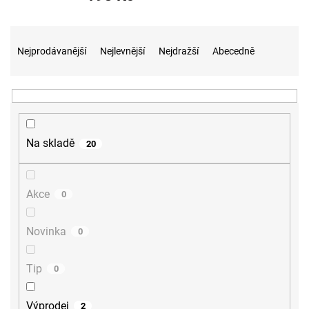
Ř
a
Nejprodávanější
Nejlevnější
Nejdražší
Abecedně
z
e
n
í
p
r
Na skladě
20
o
d
u
Akce
0
k
t
ů
Novinka
0
Tip
0
Výprodej
2