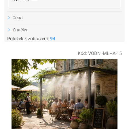
Cena
Značky
Položek k zobrazení:
94
V
Kód:
VODNI-MLHA-15
ý
p
i
s
p
r
o
d
u
k
t
ů