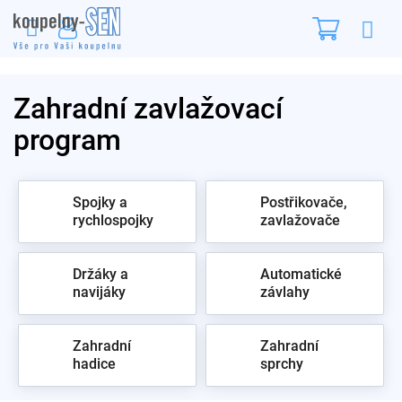
Přejít
Nákupn
na
obsah
košík
Zahradní zavlažovací
program
Spojky a
Postřikovače,
rychlospojky
zavlažovače
Držáky a
Automatické
navijáky
závlahy
Zahradní
Zahradní
hadice
sprchy