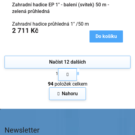
Zahradní hadice EP 1" - balení (svitek) 50 m -
zelená průhledná
Zahradní hadice průhledná 1" /50 m
2 711 Kč
Do košíku
Načíst 12 dalších
S
1
8
t
O
r
94
položek celkem
v
á
n
l
Nahoru
k
á
o
d
v
a
Z
á
c
n
á
í
í
p
p
Newsletter
a
r