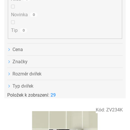
k
t
ů
Novinka
0
Tip
0
Cena
Značky
Rozměr dvířek
Typ dvířek
Položek k zobrazení:
29
V
Kód:
ZV234K
ý
p
i