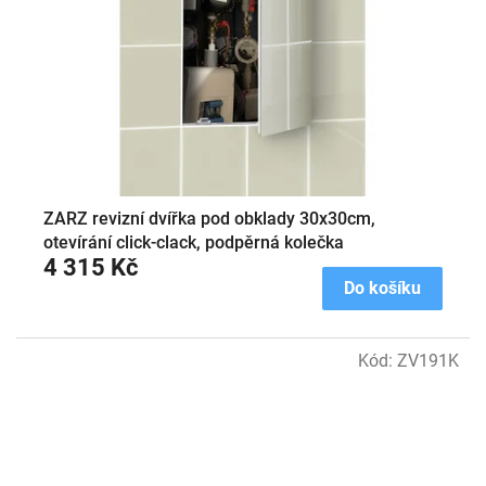
ZARZ revizní dvířka pod obklady 30x30cm,
otevírání click-clack, podpěrná kolečka
4 315 Kč
Do košíku
Kód:
ZV191K