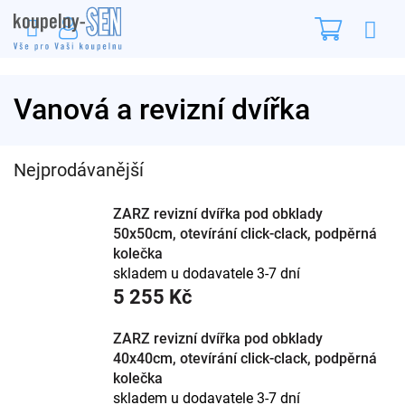
Přejít
Nákupn
na
obsah
košík
Vanová a revizní dvířka
Nejprodávanější
ZARZ revizní dvířka pod obklady
50x50cm, otevírání click-clack, podpěrná
kolečka
skladem u dodavatele 3-7 dní
5 255 Kč
ZARZ revizní dvířka pod obklady
40x40cm, otevírání click-clack, podpěrná
kolečka
skladem u dodavatele 3-7 dní