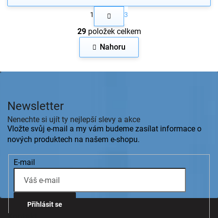
S
1
3
t
O
r
29
položek celkem
v
á
n
l
Nahoru
k
á
o
d
v
a
Z
á
c
n
á
í
í
p
p
Newsletter
a
r
v
t
Nenechte si ujít ty nejlepší slevy a akce
k
í
Vložte svůj e-mail a my vám budeme zasílat informace o
y
nových produktech na našem e-shopu.
v
ý
E-mail
p
i
s
u
Přihlásit se
Kontakt