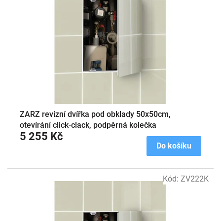
s
p
r
o
d
u
k
t
ů
ZARZ revizní dvířka pod obklady 50x50cm,
otevírání click-clack, podpěrná kolečka
5 255 Kč
Do košíku
Kód:
ZV222K