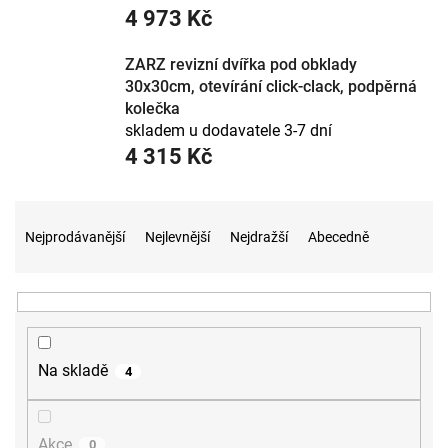
4 973 Kč
ZARZ revizní dvířka pod obklady
30x30cm, otevírání click-clack, podpěrná
kolečka
skladem u dodavatele 3-7 dní
4 315 Kč
Ř
a
Nejprodávanější
Nejlevnější
Nejdražší
Abecedně
z
e
n
í
p
r
Na skladě
4
o
d
u
Akce
0