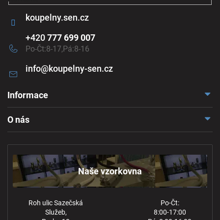
koupelny.sen.cz
+420
777 699 007
Po-Čt:8-17,Pá:8-16
info
@
koupelny-sen.cz
Informace
Doprava a platba
O nás
Reklamace a odstoupení
Naše vzorkovna
Obchodní podmínky
Kontakt
Ochrana osobních údajů
Naše vzorkovna
Roh ulic Sazečská
Po-Čt:
Služeb,
8:00-17:00