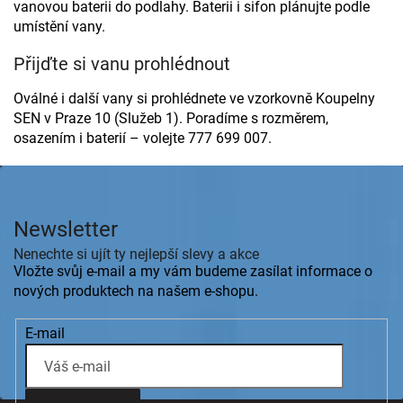
vanovou baterii do podlahy. Baterii i sifon plánujte podle
umístění vany.
Přijďte si vanu prohlédnout
Oválné i další vany si prohlédnete ve vzorkovně Koupelny
SEN v Praze 10 (Služeb 1). Poradíme s rozměrem,
osazením i baterií – volejte 777 699 007.
Z
á
p
Newsletter
a
t
Nenechte si ujít ty nejlepší slevy a akce
í
Vložte svůj e-mail a my vám budeme zasílat informace o
nových produktech na našem e-shopu.
E-mail