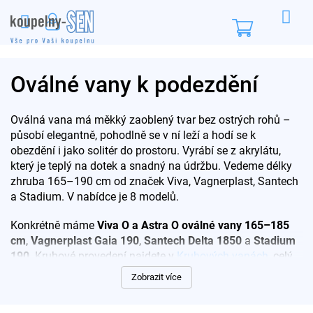
Přejít
na
Nákupní
obsah
košík
Oválné vany k podezdění
Oválná vana má měkký zaoblený tvar bez ostrých rohů –
působí elegantně, pohodlně se v ní leží a hodí se k
obezdění i jako solitér do prostoru. Vyrábí se z akrylátu,
který je teplý na dotek a snadný na údržbu. Vedeme délky
zhruba 165–190 cm od značek Viva, Vagnerplast, Santech
a Stadium. V nabídce je 8 modelů.
Konkrétně máme
Viva O a Astra O oválné vany 165–185
cm
,
Vagnerplast Gaia 190
,
Santech Delta 1850
a
Stadium
190
. Kruhové provedení najdete v
Kruhových vanách
, celý
sortiment v kategorii
Vany
; vhodnou baterii vyberete ve
Zobrazit více
Vanových bateriích
.