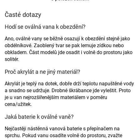
O
v
l
Časté dotazy
á
d
Hodí se oválná vana k obezdění?
a
c
Ano, oválné vany se běžně osazují k obezdění stejně jako
í
obdélníkové. Zaoblený tvar se pak lemuje zídkou nebo
p
obkladem. Část modelů jde osadit i volně do prostoru jako
r
solitér.
v
k
Proč akrylát a ne jiný materiál?
y
v
Akrylát je teplý na dotek, dobře drží teplotu napuštěné vody
ý
p
a snadno se udržuje. Drobné škrábance jde vyleštit. Proto
i
je u van nejrozšířenějším materiálem v poměru
s
cena/užitek.
u
Jaká baterie k oválné vaně?
Nejčastěji nástěnná vanová baterie s přepínačem na
sprchu. Pokud vanu osadíte volně do prostoru, zvažte