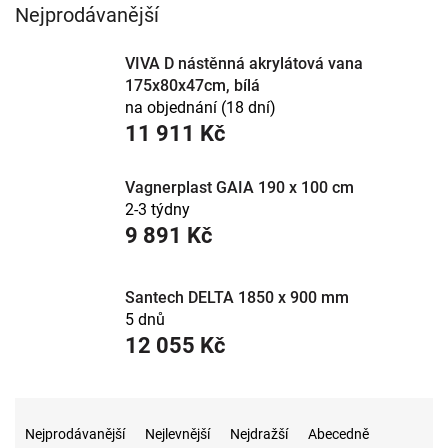
Jak vybrat oválnou vanu
Nejprodávanější
Délka:
165–170 cm do běžné koupelny, 185–190 cm
VIVA D nástěnná akrylátová vana
pro pohodlné ležení na délku.
175x80x47cm, bílá
K obezdění, nebo do prostoru:
oválné vany se
na objednání (18 dní)
osazují k obezdění i volně – ověřte, zda model má
opláštění.
11 911 Kč
Akrylát:
teplý na dotek, drží teplotu vody a snadno se
čistí.
Vagnerplast GAIA 190 x 100 cm
Konstrukce:
k vaně počítejte s nosnou konstrukcí a
2-3 týdny
nožičkami, hlídejte přístup k sifonu.
9 891 Kč
Santech DELTA 1850 x 900 mm
5 dnů
12 055 Kč
Ř
a
Nejprodávanější
Nejlevnější
Nejdražší
Abecedně