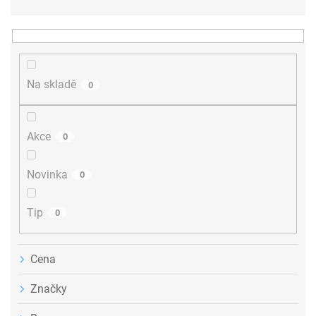
z
e
n
í
p
r
Na skladě
0
o
d
u
Akce
0
k
t
ů
Novinka
0
Tip
0
Cena
Značky