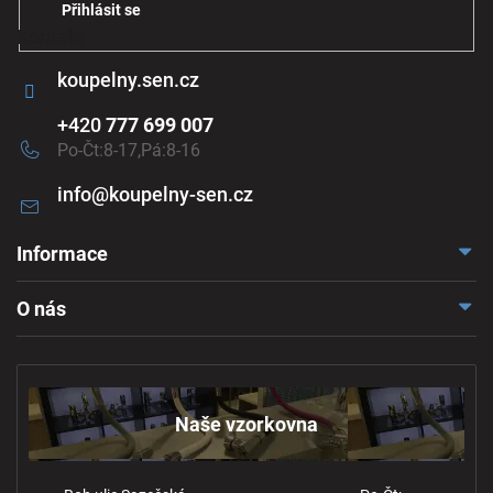
Přihlásit se
Kontakt
koupelny.sen.cz
+420
777 699 007
Po-Čt:8-17,Pá:8-16
info
@
koupelny-sen.cz
Informace
Doprava a platba
O nás
Reklamace a odstoupení
Naše vzorkovna
Obchodní podmínky
Kontakt
Ochrana osobních údajů
Naše vzorkovna