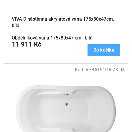
ů
VIVA D nástěnná akrylátová vana 175x80x47cm,
bílá
Obdélníková vana 175x80x47 cm - bílá
11 911 Kč
Do košíku
Kód:
VPBA191GAI7X-04