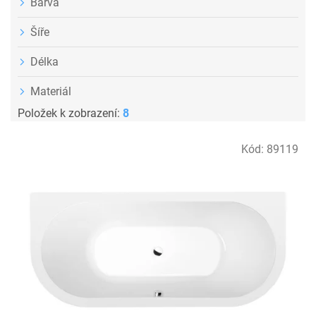
Barva
Šíře
Délka
Materiál
Položek k zobrazení:
8
V
Kód:
89119
ý
p
i
s
p
r
o
d
u
k
t