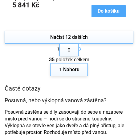
5 841 Kč
Do košíku
Načíst 12 dalších
S
1
3
t
O
r
35
položek celkem
v
á
n
l
Nahoru
k
á
o
d
v
a
Časté dotazy
á
c
n
í
í
Posuvná, nebo výklopná vanová zástěna?
p
r
Posuvná zástěna se díly zasouvají do sebe a nezabere
v
místo před vanou – hodí se do stísněné koupelny.
k
Výklopná se otevře ven jako dveře a dá plný přístup, ale
y
v
potřebuje prostor. Rozhoduje místo před vanou.
ý