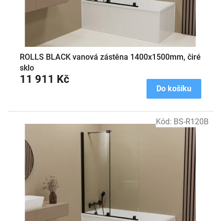
u
k
t
ů
ROLLS BLACK vanová zástěna 1400x1500mm, čiré
sklo
11 911 Kč
Do košíku
Kód:
BS-R120B