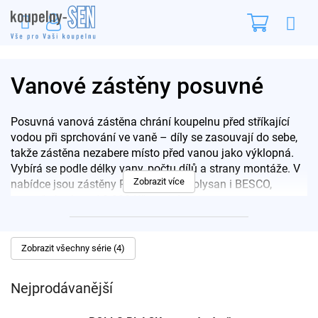
Přejít
Nákupn
na
obsah
košík
Vanové zástěny posuvné
Posuvná vanová zástěna chrání koupelnu před stříkající
vodou při sprchování ve vaně – díly se zasouvají do sebe,
takže zástěna nezabere místo před vanou jako výklopná.
Vybírá se podle délky vany, počtu dílů a strany montáže. V
Zobrazit více
nabídce jsou zástěny Ravak, Forte, Polysan i BESCO,
cenově zhruba od 3 200 Kč po tisíce.
Pro rychlý výběr:
Dvoudílné výklopné
·
Všechny vanové
zástěny
·
Vany
Zobrazit všechny série (4)
Jak vybrat posuvnou zástěnu
Nejprodávanější
Úspora místa:
posuvné díly se zasouvají do sebe –
zástěna nevystupuje ven a nezabere prostor před