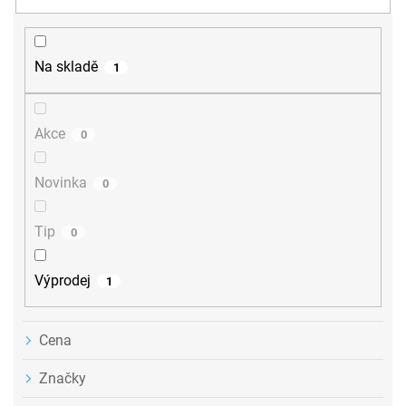
n
í
p
r
Na skladě
1
o
d
u
Akce
0
k
t
ů
Novinka
0
Tip
0
Výprodej
1
Cena
Značky