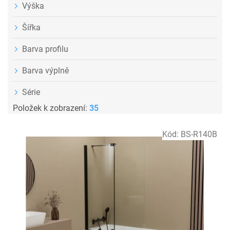
Výška
Šířka
Barva profilu
Barva výplně
Série
Položek k zobrazení:
35
V
Kód:
BS-R140B
ý
p
i
s
p
r
o
d