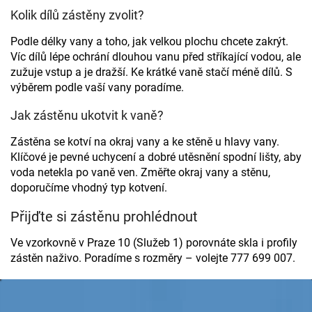
p
Kolik dílů zástěny zvolit?
i
s
Podle délky vany a toho, jak velkou plochu chcete zakrýt.
u
Víc dílů lépe ochrání dlouhou vanu před stříkající vodou, ale
zužuje vstup a je dražší. Ke krátké vaně stačí méně dílů. S
výběrem podle vaší vany poradíme.
Jak zástěnu ukotvit k vaně?
Zástěna se kotví na okraj vany a ke stěně u hlavy vany.
Klíčové je pevné uchycení a dobré utěsnění spodní lišty, aby
voda netekla po vaně ven. Změřte okraj vany a stěnu,
doporučíme vhodný typ kotvení.
Přijďte si zástěnu prohlédnout
Ve vzorkovně v Praze 10 (Služeb 1) porovnáte skla i profily
zástěn naživo. Poradíme s rozměry – volejte 777 699 007.
Z
á