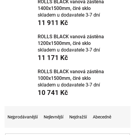
ROLLS BLACK vanová zástěna
vanou jako
výklopná
.
1400x1500mm, čiré sklo
Délka a počet dílů:
volte podle délky vany – víc dílů
skladem u dodavatele 3-7 dní
lépe zakryje dlouhou vanu, ale zúží vstup.
11 911 Kč
Strana montáže:
podle toho, na které straně vany
stojíte a kde je baterie.
ROLLS BLACK vanová zástěna
Výplň:
čiré bezpečnostní sklo je vzdušné, matné
1200x1500mm, čiré sklo
zajistí soukromí. Úprava proti vodnímu kameni
skladem u dodavatele 3-7 dní
usnadní údržbu.
11 171 Kč
Profily:
chrom je klasika, matná černá ladí s moderní
koupelnou.
ROLLS BLACK vanová zástěna
Značky a vana
1000x1500mm, čiré sklo
skladem u dodavatele 3-7 dní
Prověřené posuvné zástěny vedeme od značek
Ravak
,
10 741 Kč
Forte a
Polysan
. Zástěna se vybírá podle délky vany –
změřte okraj vany, kam se kotví. S rozměry i výběrem
Ř
poradíme.
a
Nejprodávanější
Nejlevnější
Nejdražší
Abecedně
z
e