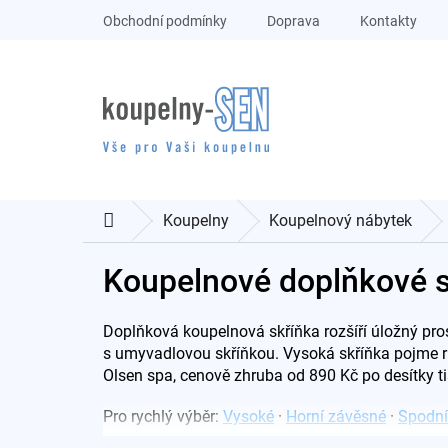
Přejít
Obchodní podmínky
Doprava
Kontakty
na
obsah
Koupelny
Koupelnový nábytek
Domů
Koupelnové doplňkové s
Doplňková koupelnová skříňka rozšíří úložný pro
s umyvadlovou skříňkou. Vysoká skříňka pojme ruč
Olsen spa, cenově zhruba od 890 Kč po desítky ti
Pro rychlý výběr:
Vysoké
·
Horní závěsné
·
Spodní