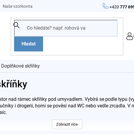
Naše vzorkovna
+420
777 69
Hledat
Doplňkové skříňky
kříňky
stor nad rámec skříňky pod umyvadlem. Vybírá se podle typu (vys
níky i drogerii, horní se pověsí nad WC nebo vedle zrcadla. V n
síc.
Zobrazit více