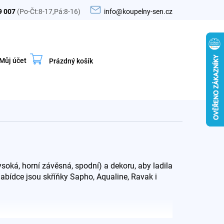
9 007
(Po-Čt:8-17,Pá:8-16)
info@koupelny-sen.cz
Můj účet
Prázdný košík
Nákupní
košík
oká, horní závěsná, spodní) a dekoru, aby ladila
abídce jsou skříňky Sapho, Aqualine, Ravak i