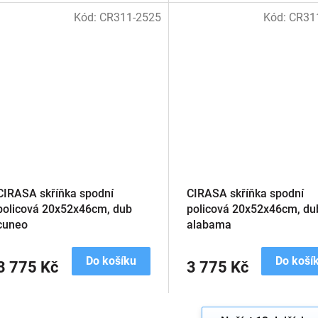
Kód:
CR311-2525
Kód:
CR31
CIRASA skříňka spodní
CIRASA skříňka spodní
policová 20x52x46cm, dub
policová 20x52x46cm, du
cuneo
alabama
Do košíku
Do koší
3 775 Kč
3 775 Kč