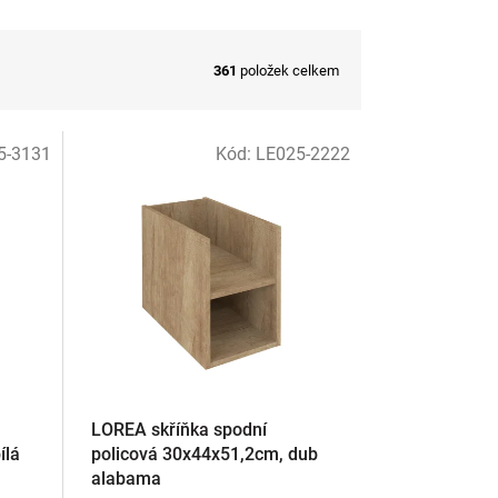
361
položek celkem
5-3131
Kód:
LE025-2222
LOREA skříňka spodní
ílá
policová 30x44x51,2cm, dub
alabama