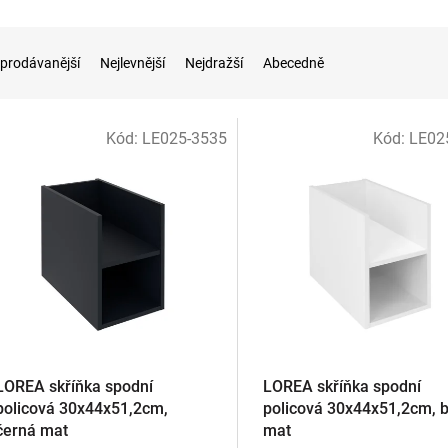
prodávanější
Nejlevnější
Nejdražší
Abecedně
Kód:
LE025-3535
Kód:
LE02
LOREA skříňka spodní
LOREA skříňka spodní
policová 30x44x51,2cm,
policová 30x44x51,2cm, b
černá mat
mat