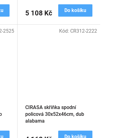
ku
Do košíku
5 108 Kč
2-2525
Kód:
CR312-2222
CIRASA skříňka spodní
b
policová 30x52x46cm, dub
alabama
ku
Do košíku