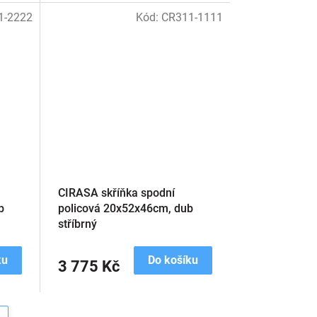
1-2222
Kód:
CR311-1111
CIRASA skříňka spodní
b
policová 20x52x46cm, dub
stříbrný
ku
Do košíku
3 775 Kč