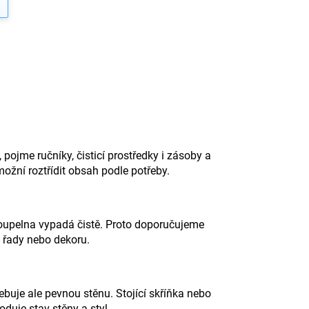
 pojme ručníky, čisticí prostředky i zásoby a
žní roztřídit obsah podle potřeby.
koupelna vypadá čistě. Proto doporučujeme
é řady nebo dekoru.
ebuje ale pevnou stěnu. Stojící skříňka nebo
duje stav stěny a styl.