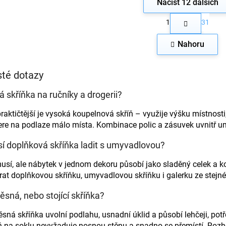
Načíst 12 dalších
S
1
31
t
O
r
v
á
Nahoru
l
n
á
k
d
o
té dotazy
a
v
c
á
n
í
á skříňka na ručníky a drogerii?
í
p
r
raktičtější je vysoká koupelnová skříň – využije výšku místnosti,
v
re na podlaze málo místa. Kombinace polic a zásuvek uvnitř umo
k
y
í doplňková skříňka ladit s umyvadlovou?
v
ý
sí, ale nábytek v jednom dekoru působí jako sladěný celek a 
p
rat doplňkovou skříňku, umyvadlovou skříňku i galerku ze stejn
i
s
ěsná, nebo stojící skříňka?
u
sná skříňka uvolní podlahu, usnadní úklid a působí lehčeji, potř
ň na soklu nevyžaduje nosnou stěnu a snadno se přemístí. Rozho