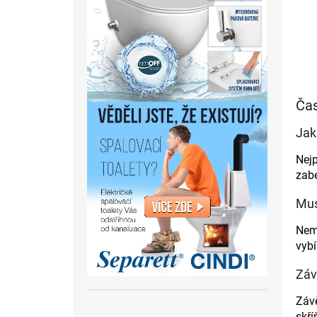
Čas
Jak
Nejp
zabe
Mus
Nemu
vybí
Záv
Závě
skří