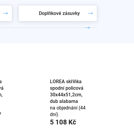
Doplňkové zásuvky
ní plochy.
kou
a
galerkou
. Se sladěním nábytku poradíme.
a
LOREA skříňka
vá
spodní policová
m,
30x44x51,2cm,
dub alabama
na objednání (44
7
dní)
5 108 Kč