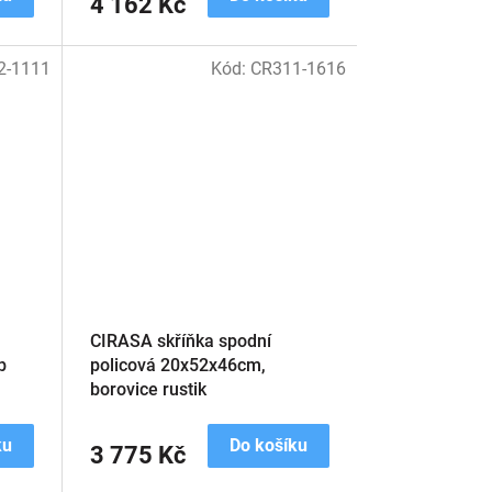
4 162 Kč
2-1111
Kód:
CR311-1616
CIRASA skříňka spodní
b
policová 20x52x46cm,
borovice rustik
ku
Do košíku
3 775 Kč