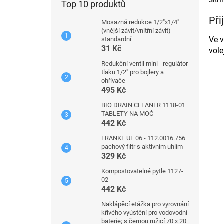
Top 10 produktů
Při
Mosazná redukce 1/2"x1/4"
(vnější závit/vnitřní závit) -
Ve v
standardní
31 Kč
vole
Redukční ventil mini - regulátor
tlaku 1/2" pro bojlery a
ohřívače
495 Kč
BIO DRAIN CLEANER 1118-01
TABLETY NA MOČ
442 Kč
FRANKE UF 06 - 112.0016.756
pachový filtr s aktivním uhlím
329 Kč
Kompostovatelné pytle 1127-
02
442 Kč
Naklápěcí etážka pro vyrovnání
křivého vyústění pro vodovodní
baterie; s černou růžicí 70 x 20