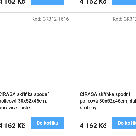
4 162 Kč
4 162 Kč
Kód:
CR312-1616
Kód:
CR31
CIRASA skříňka spodní
CIRASA skříňka spodní
policová 30x52x46cm,
policová 30x52x46cm, du
borovice rustik
stříbrný
Do košíku
Do koší
4 162 Kč
4 162 Kč