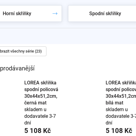
Horní skříňky
Spodní skříňky
, čisticí prostředky i zásoby – využije výšku koupelny bez zabrá
dlem nebo vedle zrcadla schová kosmetiku na dosah.
olečkách přidá zásuvky u umyvadla.
vadlová skříňka, aby nábytek tvořil celek.
hu a usnadní úklid, stojící nevyžaduje pevnou stěnu.
brazit všechny série (23)
aline
a
Ravak
. Doplňkovou skříňku slaďte s
umyvadlovou skříň
prodávanější
LOREA skříňka
LOREA skříňk
spodní policová
spodní polico
30x44x51,2cm,
30x44x51,2c
černá mat
bílá mat
skladem u
skladem u
dodavatele 3-7
dodavatele 3-
dní
dní
5 108 Kč
5 108 Kč