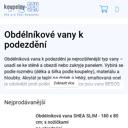
Přejít
Nákupn
na
obsah
košík
Obdélníkové vany k
podezdění
Obdélníková vana k podezdění je nejrozšířenější typ vany –
usadí se ke stěně a obezdí nebo zakryje panelem. Vybírá se
podle rozměru (délka a šířka podle koupelny), materiálu a
hloubky. Akrylát je teplý na dotek a lehký, smaltovaná ocel
Zobrazit více
je odolnější proti poškrábání. V nabídce jsou vany BESCO,
Polysan, Kaldewei, Riho i Santech, cenově zhruba od 2 800
Kč po desítky tisíc.
Nejprodávanější
Pro rychlý výběr:
Všechny vany
·
Krycí panely
·
Nohy a
sifony k vanám
Obdélníková vana SHEA SLIM - 180 x 80
cm; s nožičkami
Jak vybrat obdélníkovou vanu