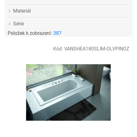
Materiál
Série
Položek k zobrazení:
387
V
Kód:
VANSHEA180SLIM-OLVPINOZ
ý
p
i
s
p
r
o
d
u
k
t
ů