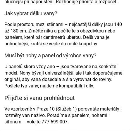
v
hlučnější při napouštění. Rozhoduje priorita a rozpočet.
ý
p
Jak vybrat délku vany?
i
s
Podle prostoru mezi stěnami – nejčastější délky jsou 140
u
až 180 cm. Změřte niku a počítejte s obezdívkou nebo
panelem, které pár centimetrů uberou. Delší vana je
pohodlnější, kratší se vejde do malé koupelny.
Musí být nohy a panel od výrobce vany?
U panelů skoro vždy ano – jsou tvarované na konkrétní
model. Nohy bývají univerzálnější, ale i tak doporučujeme
originál, aby vana dosedala a šla vyrovnat do roviny.
Pošlete typ vany, najdeme kompatibilní díly.
Přijďte si vanu prohlédnout
Ve vzorkovně v Praze 10 (Služeb 1) porovnáte materiály i
rozměry van naživo. Poradíme s panelem, nohami i
sifonem – volejte 777 699 007.