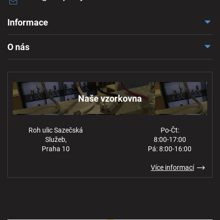
Informace
Doprava a platba
O nás
Reklamace a odstoupení
Naše vzorkovna
Obchodní podmínky
Kontakt
Ochrana osobních údajů
Naše vzorkovna
Roh ulic Sazečská
Po-Čt:
Služeb,
8:00-17:00
Praha 10
Pá: 8:00-16:00
Více informací