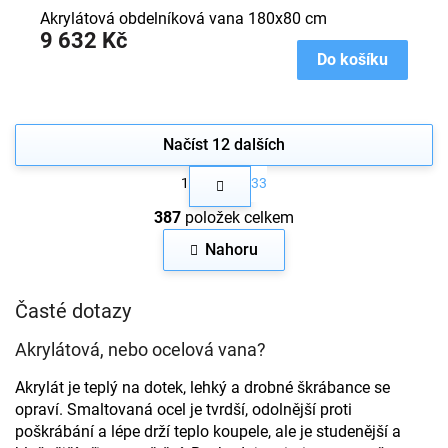
Akrylátová obdelníková vana 180x80 cm
9 632 Kč
Do košíku
Načíst 12 dalších
S
1
33
t
O
r
387
položek celkem
v
á
n
l
Nahoru
k
á
o
d
v
a
Časté dotazy
á
c
n
í
í
Akrylátová, nebo ocelová vana?
p
r
Akrylát je teplý na dotek, lehký a drobné škrábance se
v
opraví. Smaltovaná ocel je tvrdší, odolnější proti
k
poškrábání a lépe drží teplo koupele, ale je studenější a
y