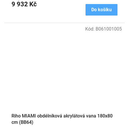
9 932 Kč
Do košíku
Kód:
B061001005
Riho MIAMI obdélníková akrylátová vana 180x80
cm (BB64)