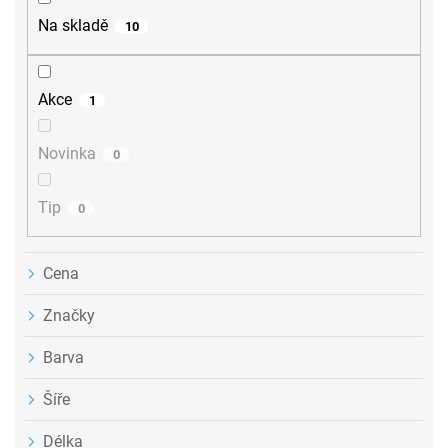
r
Na skladě
10
o
d
u
Akce
1
k
t
ů
Novinka
0
Tip
0
Cena
Značky
Barva
Šíře
Délka