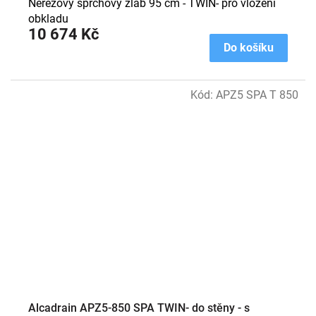
Nerezový sprchový žlab 95 cm - TWIN- pro vložení
obkladu
10 674 Kč
Do košíku
Kód:
APZ5 SPA T 850
Alcadrain APZ5-850 SPA TWIN- do stěny - s