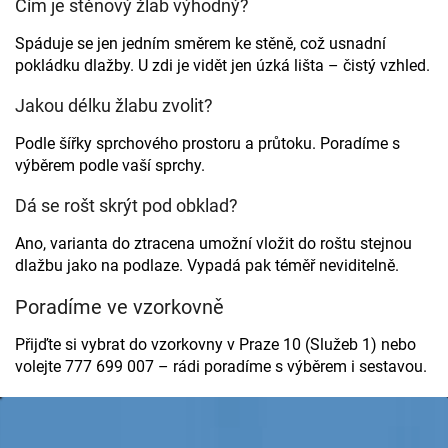
Čím je stěnový žlab výhodný?
p
r
Spáduje se jen jedním směrem ke stěně, což usnadní
v
pokládku dlažby. U zdi je vidět jen úzká lišta – čistý vzhled.
k
y
Jakou délku žlabu zvolit?
v
ý
Podle šířky sprchového prostoru a průtoku. Poradíme s
p
i
výběrem podle vaší sprchy.
s
u
Dá se rošt skrýt pod obklad?
Ano, varianta do ztracena umožní vložit do roštu stejnou
dlažbu jako na podlaze. Vypadá pak téměř neviditelně.
Poradíme ve vzorkovně
Přijďte si vybrat do vzorkovny v Praze 10 (Služeb 1) nebo
volejte 777 699 007 – rádi poradíme s výběrem i sestavou.
Z
á