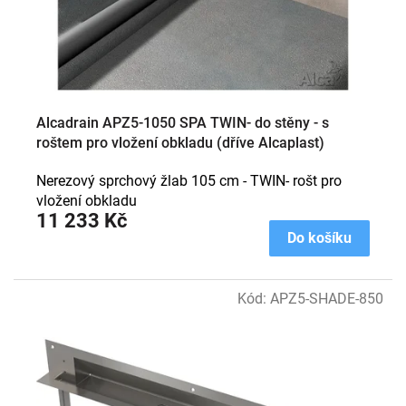
u
k
t
ů
Alcadrain APZ5-1050 SPA TWIN- do stěny - s
roštem pro vložení obkladu (dříve Alcaplast)
Nerezový sprchový žlab 105 cm - TWIN- rošt pro
vložení obkladu
11 233 Kč
Do košíku
Kód:
APZ5-SHADE-850