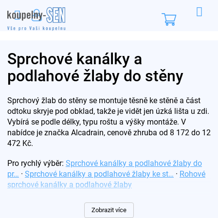
Přejít
na
Nákupní
obsah
košík
Sprchové kanálky a
podlahové žlaby do stěny
Sprchový žlab do stěny se montuje těsně ke stěně a část
odtoku skryje pod obklad, takže je vidět jen úzká lišta u zdi.
Vybírá se podle délky, typu roštu a výšky montáže. V
nabídce je značka Alcadrain, cenově zhruba od 8 172 do 12
472 Kč.
Pro rychlý výběr:
Sprchové kanálky a podlahové žlaby do
pr…
·
Sprchové kanálky a podlahové žlaby ke st…
·
Rohové
sprchové kanálky a podlahové žlaby
Na co se při výběru zaměřit
Zobrazit více