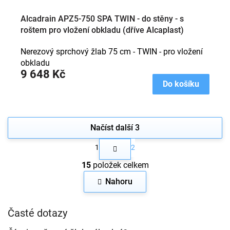
Alcadrain APZ5-750 SPA TWIN - do stěny - s
roštem pro vložení obkladu (dříve Alcaplast)
Nerezový sprchový žlab 75 cm - TWIN - pro vložení
obkladu
9 648 Kč
Do košíku
Načíst další 3
S
1
2
t
O
r
15
položek celkem
v
á
n
l
Nahoru
k
á
o
d
v
a
Časté dotazy
á
c
n
í
í