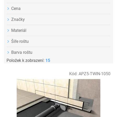
Cena
Značky
Materiál
Šíře roštu
Barva roštu
Položek k zobrazení:
15
V
Kód:
APZ5-TWIN-1050
ý
p
i
s
p
r
o
d