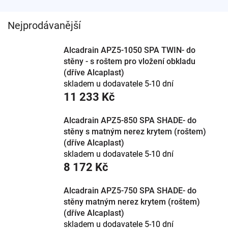
Umístění:
žlab těsně ke stěně – spád jen jedním
směrem.
Nejprodávanější
Rošt:
krycí lišta, nebo rošt pod obklad (do ztracena).
Délka:
podle šířky sprchového prostoru.
Alcadrain APZ5-1050 SPA TWIN- do
Montáž:
stěnová varianta usnadní spádování
stěny - s roštem pro vložení obkladu
podlahy.
(dříve Alcaplast)
Odtok u stěny
skladem u dodavatele 5-10 dní
11 233 Kč
Stěnový žlab odvede vodu u zdi a spáduje se jen jedním
směrem, což usnadní pokládku. Vybírá se podle délky a
Alcadrain APZ5-850 SPA SHADE- do
roštu. Poradíme s výběrem podle sprchy i obkladu.
stěny s matným nerez krytem (roštem)
(dříve Alcaplast)
skladem u dodavatele 5-10 dní
8 172 Kč
Alcadrain APZ5-750 SPA SHADE- do
stěny matným nerez krytem (roštem)
(dříve Alcaplast)
skladem u dodavatele 5-10 dní