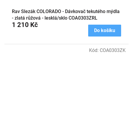
Rav Slezák COLORADO - Dávkovač tekutého mýdla
- zlatá růžová - lesklá/sklo COA0303ZRL
1 210 Kč
Do košíku
Kód:
COA0303ZK