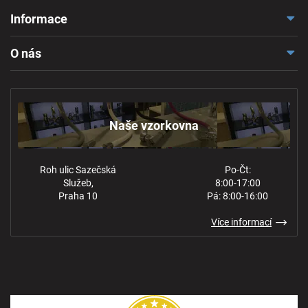
Informace
Doprava a platba
O nás
Reklamace a odstoupení
Naše vzorkovna
Obchodní podmínky
Kontakt
Ochrana osobních údajů
Naše vzorkovna
Roh ulic Sazečská
Po-Čt:
Služeb,
8:00-17:00
Praha 10
Pá: 8:00-16:00
Více informací