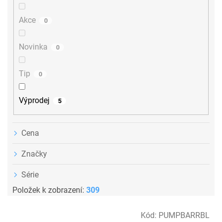
d
u
Akce
0
k
t
ů
Novinka
0
Tip
0
Výprodej
5
Cena
Značky
Série
Položek k zobrazení:
309
V
Kód:
PUMPBARRBL
ý