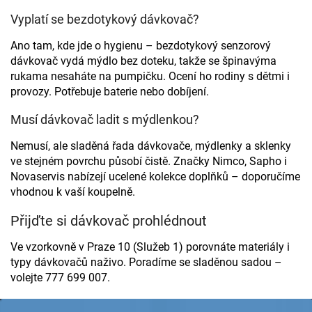
ý
p
Vyplatí se bezdotykový dávkovač?
i
s
Ano tam, kde jde o hygienu – bezdotykový senzorový
u
dávkovač vydá mýdlo bez doteku, takže se špinavýma
rukama nesaháte na pumpičku. Ocení ho rodiny s dětmi i
provozy. Potřebuje baterie nebo dobíjení.
Musí dávkovač ladit s mýdlenkou?
Nemusí, ale sladěná řada dávkovače, mýdlenky a sklenky
ve stejném povrchu působí čistě. Značky Nimco, Sapho i
Novaservis nabízejí ucelené kolekce doplňků – doporučíme
vhodnou k vaší koupelně.
Přijďte si dávkovač prohlédnout
Ve vzorkovně v Praze 10 (Služeb 1) porovnáte materiály i
typy dávkovačů naživo. Poradíme se sladěnou sadou –
volejte 777 699 007.
Z