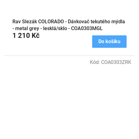
Rav Slezák COLORADO - Dávkovač tekutého mýdla
- metal grey - lesklá/sklo - COA0303MGL
1 210 Kč
Do košíku
Kód:
COA0303ZRK