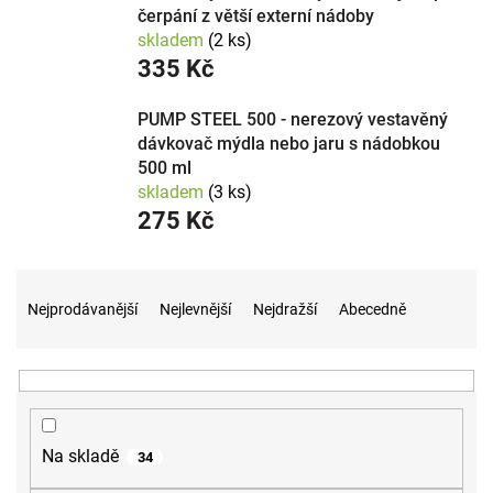
čerpání z větší externí nádoby
skladem
(2 ks)
335 Kč
PUMP STEEL 500 - nerezový vestavěný
dávkovač mýdla nebo jaru s nádobkou
500 ml
skladem
(3 ks)
275 Kč
Ř
a
Nejprodávanější
Nejlevnější
Nejdražší
Abecedně
z
e
n
í
p
r
Na skladě
34
o