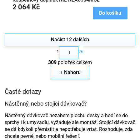
2 064 Kč
Do košíku
Načíst 12 dalších
S
1
26
t
O
r
309
položek celkem
v
á
n
l
Nahoru
k
á
o
d
v
a
Časté dotazy
á
c
n
í
í
Nástěnný, nebo stojící dávkovač?
p
r
Nástěnný dávkovač nezabere plochu desky a hodí se do
v
sprchy i k umyvadlu, vyžaduje ale montáž. Stojící dávkovač
k
se dá kdykoli přemístit a nepotřebuje vrtat. Rozhoduje, zda
y
v
chcete pevné, nebo mobilní řešení.