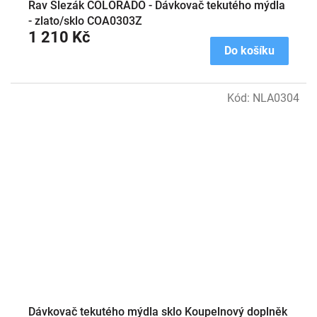
Rav Slezák COLORADO - Dávkovač tekutého mýdla
- zlato/sklo COA0303Z
1 210 Kč
Do košíku
Kód:
NLA0304
Dávkovač tekutého mýdla sklo Koupelnový doplněk