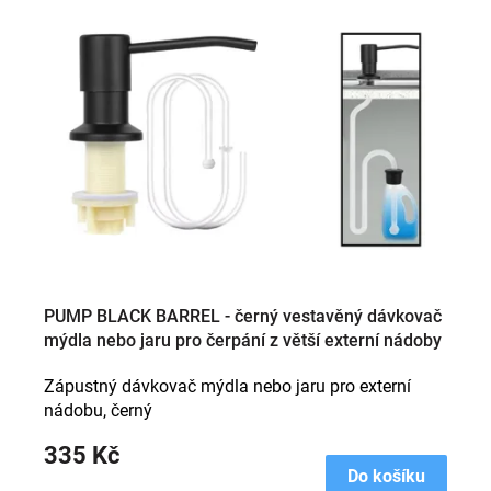
p
i
s
p
r
o
d
u
k
t
ů
PUMP BLACK BARREL - černý vestavěný dávkovač
mýdla nebo jaru pro čerpání z větší externí nádoby
Zápustný dávkovač mýdla nebo jaru pro externí
nádobu, černý
335 Kč
Do košíku