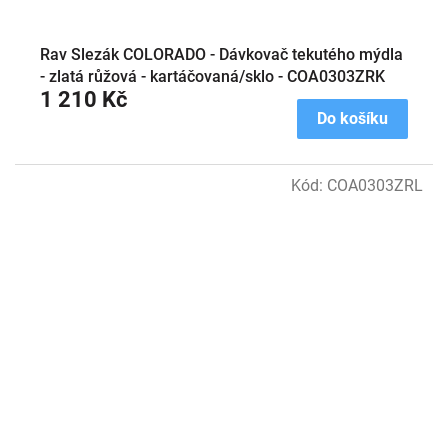
Rav Slezák COLORADO - Dávkovač tekutého mýdla
- zlatá růžová - kartáčovaná/sklo - COA0303ZRK
1 210 Kč
Do košíku
Kód:
COA0303ZRL