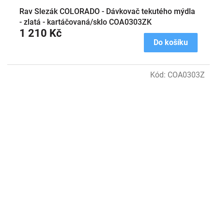
Rav Slezák COLORADO - Dávkovač tekutého mýdla
- zlatá - kartáčovaná/sklo COA0303ZK
1 210 Kč
Do košíku
Kód:
COA0303Z