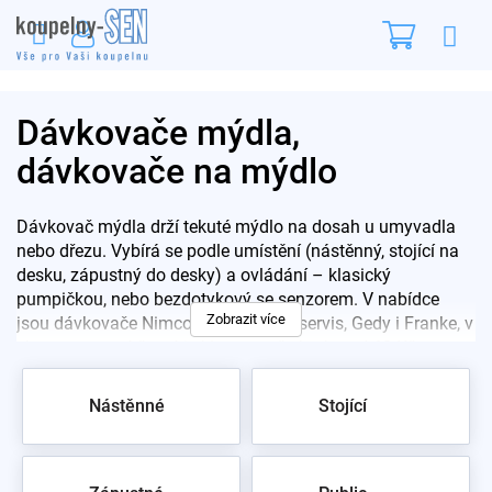
Přejít
Nákupn
na
obsah
košík
Dávkovače mýdla,
dávkovače na mýdlo
Dávkovač mýdla drží tekuté mýdlo na dosah u umyvadla
nebo dřezu. Vybírá se podle umístění (nástěnný, stojící na
desku, zápustný do desky) a ovládání – klasický
pumpičkou, nebo bezdotykový se senzorem. V nabídce
Zobrazit více
jsou dávkovače Nimco, Sapho, Novaservis, Gedy i Franke, v
chromu, matné černé i skle, cenově zhruba od 68 Kč po
tisíce.
Nástěnné
Stojící
Pro rychlý výběr:
Nástěnné
·
Stojící na desku
·
Bezdotykové
senzorové
Jak vybrat dávkovač mýdla