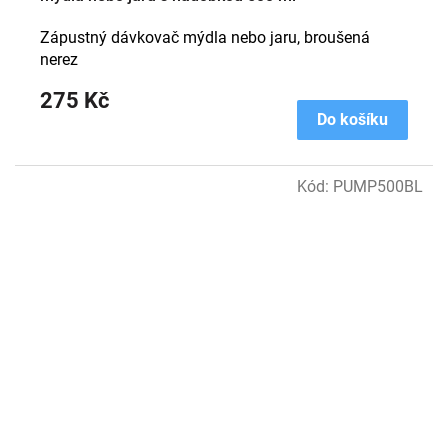
Zápustný dávkovač mýdla nebo jaru, broušená
nerez
275 Kč
Do košíku
Kód:
PUMP500BL