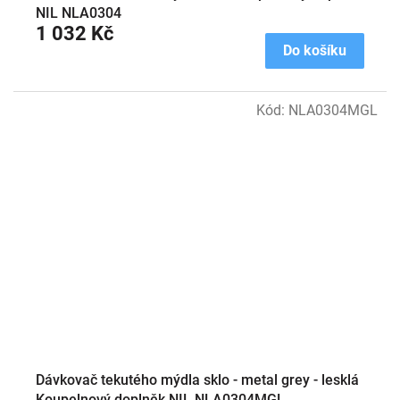
NIL NLA0304
1 032 Kč
Do košíku
Kód:
NLA0304MGL
Dávkovač tekutého mýdla sklo - metal grey - lesklá
Koupelnový doplněk NIL NLA0304MGL