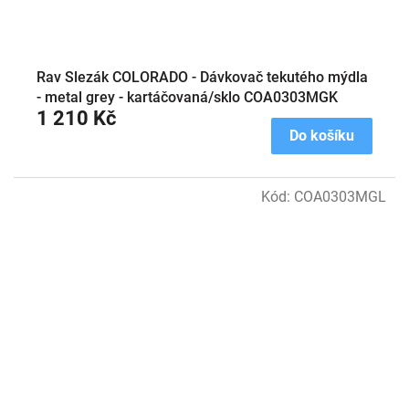
Rav Slezák COLORADO - Dávkovač tekutého mýdla
- metal grey - kartáčovaná/sklo COA0303MGK
1 210 Kč
Do košíku
Kód:
COA0303MGL