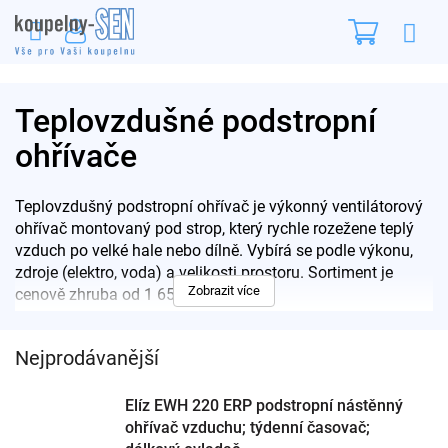
Přejít
Nákupn
na
obsah
košík
Teplovzdušné podstropní
ohřívače
Teplovzdušný podstropní ohřívač je výkonný ventilátorový
ohřívač montovaný pod strop, který rychle rozežene teplý
vzduch po velké hale nebo dílně. Vybírá se podle výkonu,
zdroje (elektro, voda) a velikosti prostoru. Sortiment je
Zobrazit více
cenově zhruba od 1 659 do 2 579 Kč.
Pro rychlý výběr:
Nástěnné elektrické radiátory
·
Infrazářiče
Nejprodávanější
nástěnné
·
Přenosné elektrické radiátory
Na co se při výběru zaměřit
Elíz EWH 220 ERP podstropní nástěnný
ohřívač vzduchu; týdenní časovač;
Ventilátor:
rozežene teplý vzduch rychle po celé hale.