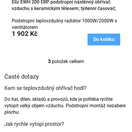
Elíz EWH 200 ERP podstropní nástěnný ohřívač
vzduchu s keramickým tělesem; týdenní časovač;
dálkový ovladač
Podstropní teplovzdušný radiátor 1000W/2000W s
ventilátorem
1 902 Kč
Do košíku
3
položek celkem
O
v
l
Časté dotazy
á
d
Kam se teplovzdušný ohřívač hodí?
a
c
Do hal, dílen, skladů a provozů, kde je potřeba rychle
í
vytopit velký objem vzduchu. Podstropní montáž nezabere
p
plochu.
r
v
Jak rychle vytopí prostor?
k
y