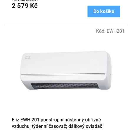
2 579 Kč
Do košíku
Kód:
EWH201
Elíz EWH 201 podstropní nástěnný ohřívač
vzduchu; týdenní časovač; dálkový ovladač