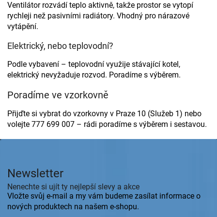
Ventilátor rozvádí teplo aktivně, takže prostor se vytopí
v
rychleji než pasivními radiátory. Vhodný pro nárazové
ý
p
vytápění.
i
s
Elektrický, nebo teplovodní?
u
Podle vybavení – teplovodní využije stávající kotel,
elektrický nevyžaduje rozvod. Poradíme s výběrem.
Poradíme ve vzorkovně
Přijďte si vybrat do vzorkovny v Praze 10 (Služeb 1) nebo
volejte 777 699 007 – rádi poradíme s výběrem i sestavou.
Z
á
p
Newsletter
a
t
Nenechte si ujít ty nejlepší slevy a akce
í
Vložte svůj e-mail a my vám budeme zasílat informace o
nových produktech na našem e-shopu.