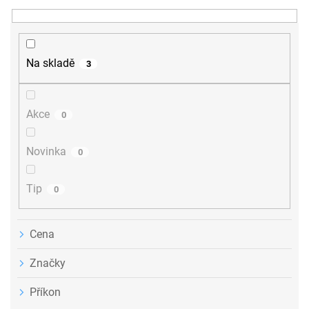
n
í
p
r
Na skladě
3
o
d
u
Akce
0
k
t
ů
Novinka
0
Tip
0
Cena
Značky
Příkon