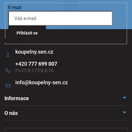
E-mail
Přihlásit se
Kontakt
koupelny.sen.cz
+420
777 699 007
Po-Čt:8-17,Pá:8-16
info
@
koupelny-sen.cz
Informace
Doprava a platba
O nás
Reklamace a odstoupení
Naše vzorkovna
Obchodní podmínky