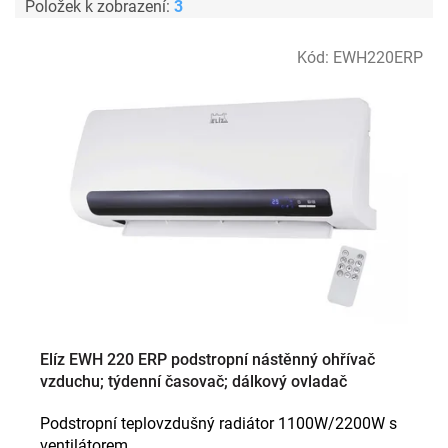
Položek k zobrazení:
3
V
Kód:
EWH220ERP
ý
p
i
s
p
r
o
d
u
k
t
ů
Elíz EWH 220 ERP podstropní nástěnný ohřívač
vzduchu; týdenní časovač; dálkový ovladač
Podstropní teplovzdušný radiátor 1100W/2200W s
ventilátorem