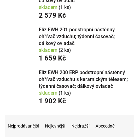
dálkový ovladač
Umístění:
montáž pod strop – neubere podlahovou
skladem
(1 ks)
plochu.
2 579 Kč
Zdroj:
elektrický nebo teplovodní podle vybavení
provozu.
Elíz EWH 201 podstropní nástěnný
Výkon:
podle objemu a účelu vytápěného prostoru.
ohřívač vzduchu; týdenní časovač;
Vytápění velkých prostor
dálkový ovladač
skladem
(2 ks)
Podstropní teplovzdušný ohřívač rychle vytopí velký
1 659 Kč
prostor, kde by radiátory nestačily – ventilátor rozvádí
teplo. Vybírá se podle výkonu. Poradíme s výběrem podle
Elíz EWH 200 ERP podstropní nástěnný
objemu haly.
ohřívač vzduchu s keramickým tělesem;
týdenní časovač; dálkový ovladač
skladem
(1 ks)
1 902 Kč
Ř
a
Nejprodávanější
Nejlevnější
Nejdražší
Abecedně
z
e