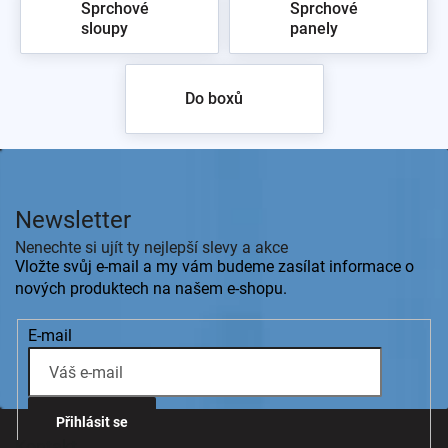
Sprchové
Sprchové
sloupy
panely
zpět do obchodu
Do boxů
Z
á
p
Newsletter
a
t
Nenechte si ujít ty nejlepší slevy a akce
í
Vložte svůj e-mail a my vám budeme zasílat informace o
nových produktech na našem e-shopu.
E-mail
Přihlásit se
Kontakt