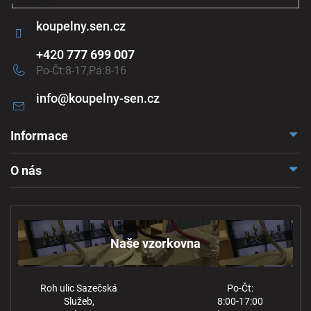
koupelny.sen.cz
+420
777 699 007
Po-Čt:8-17,Pá:8-16
info
@
koupelny-sen.cz
Informace
Doprava a platba
O nás
Reklamace a odstoupení
Naše vzorkovna
Obchodní podmínky
Kontakt
Ochrana osobních údajů
Naše vzorkovna
Roh ulic Sazečská
Po-Čt:
Služeb,
8:00-17:00