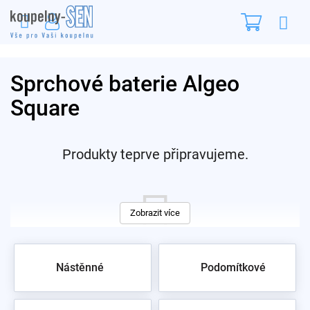
Přejít
Nákupn
na
obsah
košík
Sprchové baterie Algeo
Square
Produkty teprve připravujeme.
Zobrazit více
Nástěnné
Podomítkové
Můžete se ale podívat na ostatní kategorie.