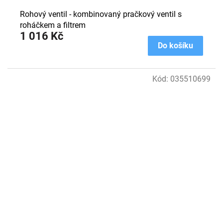
(kombiventil)
Rohový ventil - kombinovaný pračkový ventil s
roháčkem a filtrem
1 016 Kč
Do košíku
Kód:
035510699