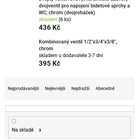
dvojventil pro napojení bidetové sprchy a
WC; chrom (dvojroháček)
skladem
(6 ks)
436 Kč
Kombinovaný ventil 1/2"x3/4"x3/8",
chrom
skladem u dodavatele 3-7 dní
395 Kč
Ř
a
Nejprodávanější
Nejlevnější
Nejdražší
Abecedně
z
e
n
í
p
r
Na skladě
3
o