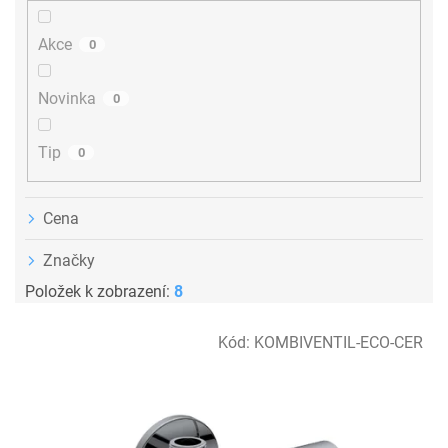
d
u
Akce
0
k
t
ů
Novinka
0
Tip
0
Cena
Značky
Položek k zobrazení:
8
V
Kód:
KOMBIVENTIL-ECO-CER
ý
p
i
s
p