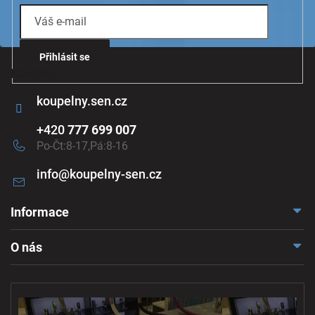
y
v
ý
p
i
Přihlásit se
s
Kontakt
u
koupelny.sen.cz
+420
777 699 007
Po-Čt:8-17,Pá:8-16
info
@
koupelny-sen.cz
Informace
Doprava a platba
O nás
Reklamace a odstoupení
Naše vzorkovna
Obchodní podmínky
Kontakt
Ochrana osobních údajů