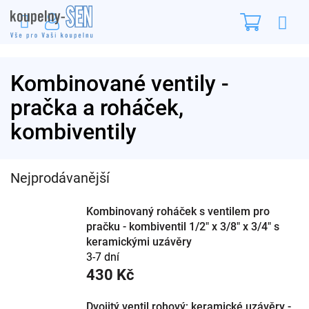
Přejít
Nákupn
na
obsah
košík
Kombinované ventily -
pračka a roháček,
kombiventily
Nejprodávanější
Kombinovaný roháček s ventilem pro
pračku - kombiventil 1/2" x 3/8" x 3/4" s
keramickými uzávěry
3-7 dní
430 Kč
Dvojitý ventil rohový; keramické uzávěry -