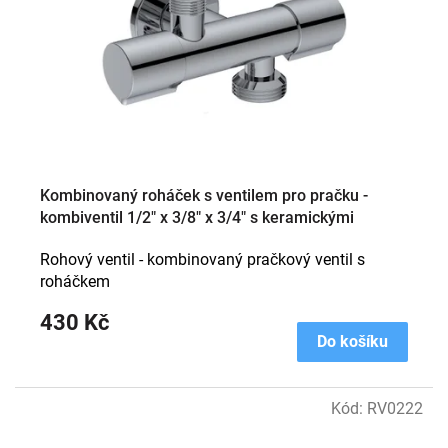
r
o
d
u
k
t
ů
Kombinovaný roháček s ventilem pro pračku -
kombiventil 1/2" x 3/8" x 3/4" s keramickými
uzávěry
Rohový ventil - kombinovaný pračkový ventil s
roháčkem
430 Kč
Do košíku
Kód:
RV0222