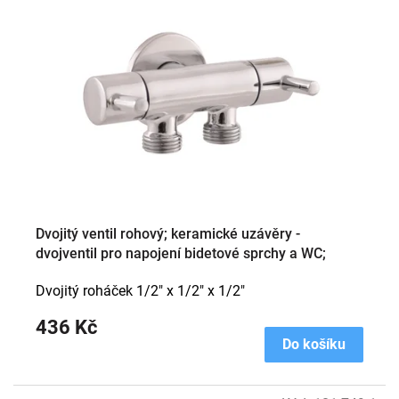
Dvojitý ventil rohový; keramické uzávěry -
dvojventil pro napojení bidetové sprchy a WC;
chrom (dvojroháček)
Dvojitý roháček 1/2" x 1/2" x 1/2"
436 Kč
Do košíku