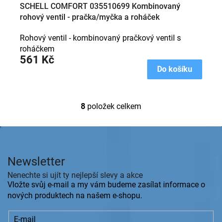
SCHELL COMFORT 035510699 Kombinovaný
rohový ventil - pračka/myčka a roháček
(kombiventil)
Rohový ventil - kombinovaný pračkový ventil s
roháčkem
561 Kč
Do košíku
8
položek celkem
O
v
l
Z
á
á
d
p
a
Newsletter
a
c
t
Nenechte si ujít ty nejlepší slevy a akce
í
í
Vložte svůj e-mail a my vám budeme zasílat informace o
p
r
nových produktech na našem e-shopu.
v
k
E-mail