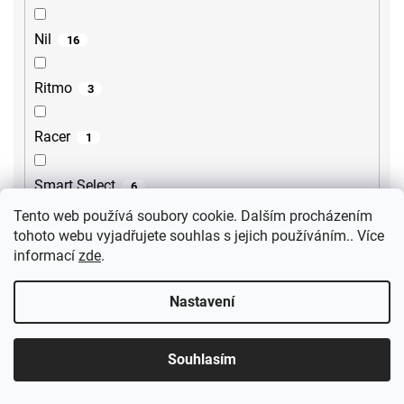
Nil
16
Ritmo
3
Racer
1
Smart Select
6
Tento web používá soubory cookie. Dalším procházením
Treneca
tohoto webu vyjadřujete souhlas s jejich používáním.. Více
1
informací
zde
.
Metalia 54
3
Nastavení
Tursi
10
Souhlasím
Cubemix
6