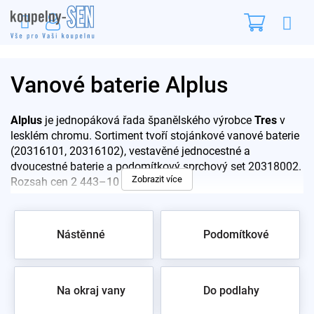
Přejít
Nákupn
na
obsah
košík
Vanové baterie Alplus
Alplus
je jednopáková řada španělského výrobce
Tres
v
lesklém chromu. Sortiment tvoří stojánkové vanové baterie
(20316101, 20316102), vestavěné jednocestné a
dvoucestné baterie a podomítkový sprchový set 20318002.
Zobrazit více
Rozsah cen 2 443–10 157 Kč.
Pro rychlý výběr:
Nástěnné
Podomítkové
Tres 20316101 / 20316102 – jednopákové
stojánkové vanové baterie
Tres 20317701 – vestavěná jednocestná (jeden odběr
vody)
Na okraj vany
Do podlahy
Tres 20318001 – vestavěná dvoucestná s