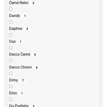
Černé Retro
2
Dandy
1
Daphne
3
Dax
1
Decco Černé
5
Decco Chrom
5
Dimy
7
Dino
1
Do Podlahy
2