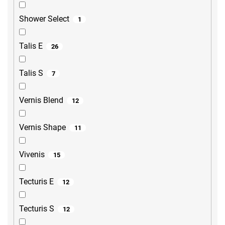
Shower Select
1
Talis E
26
Talis S
7
Vernis Blend
12
Vernis Shape
11
Vivenis
15
Tecturis E
12
Tecturis S
12