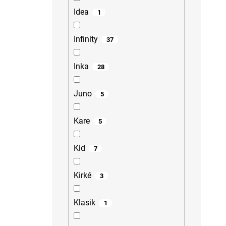
Idea
1
Infinity
37
Inka
28
Juno
5
Kare
5
Kid
7
Kirké
3
Klasik
1