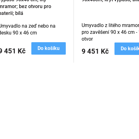
mramor; bez otvoru pro
baterii; bílá
Umyvadlo z litého mramo
Umyvadlo na zeď nebo na
pro zavěšení 90 x 46 cm - 
desku 90 x 46 cm
otvor
Do košíku
Do koší
9 451 Kč
9 451 Kč
O
v
l
á
d
a
c
í
p
r
v
k