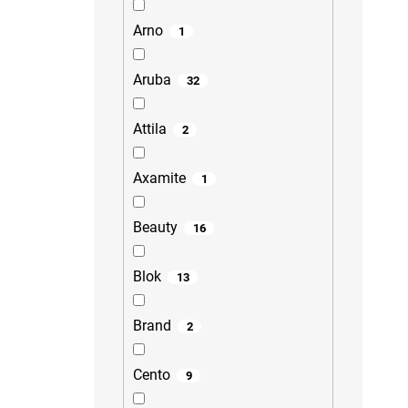
Arno
1
Aruba
32
Attila
2
Axamite
1
Beauty
16
Blok
13
Brand
2
Cento
9