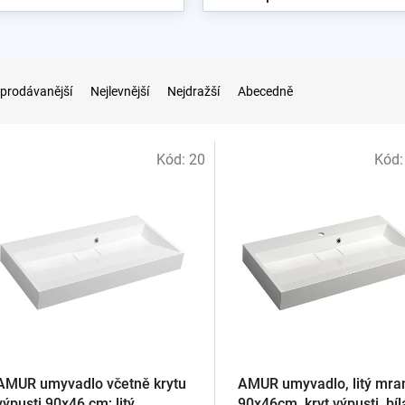
prodávanější
Nejlevnější
Nejdražší
Abecedně
Kód:
20
Kód
AMUR umyvadlo včetně krytu
AMUR umyvadlo, litý mra
výpusti 90x46 cm; litý
90x46cm, kryt výpusti, bíl