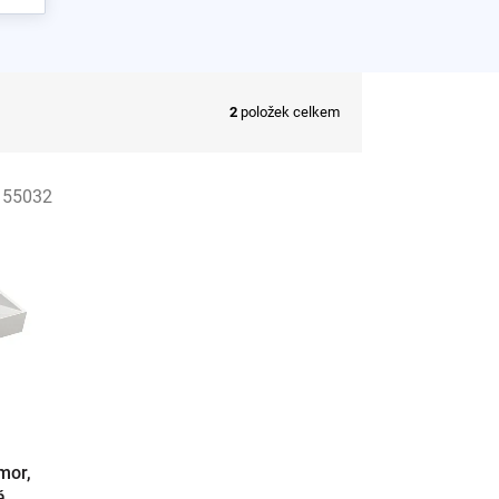
2
položek celkem
:
55032
mor,
á