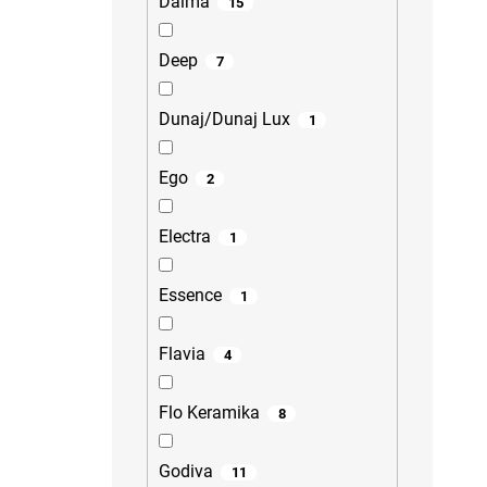
Dalma
15
Deep
7
Dunaj/Dunaj Lux
1
Ego
2
Electra
1
Essence
1
Flavia
4
Flo Keramika
8
Godiva
11