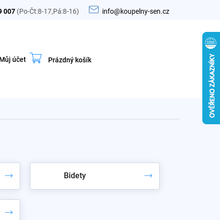
9 007
(Po-Čt:8-17,Pá:8-16)
info@koupelny-sen.cz
Můj účet
Prázdný košík
Nákupní
košík
Bidety