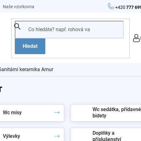
Naše vzorkovna
+420
777 69
Hledat
Sanitární keramika Amur
r
Wc sedátka, přídavné
Wc mísy
bidety
Doplňky a
Výlevky
příslušenství