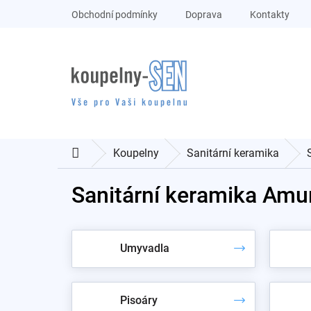
Přejít
Obchodní podmínky
Doprava
Kontakty
na
obsah
Koupelny
Sanitární keramika
Domů
Sanitární keramika Amu
Umyvadla
Pisoáry