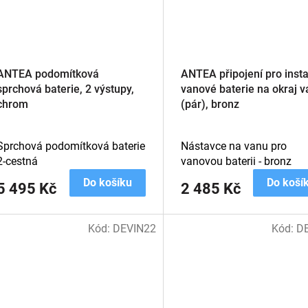
ANTEA podomítková
ANTEA připojení pro insta
sprchová baterie, 2 výstupy,
vanové baterie na okraj v
chrom
(pár), bronz
Sprchová podomítková baterie
Nástavce na vanu pro
2-cestná
vanovou baterii - bronz
Do košíku
Do koší
5 495 Kč
2 485 Kč
Kód:
DEVIN22
Kód:
D