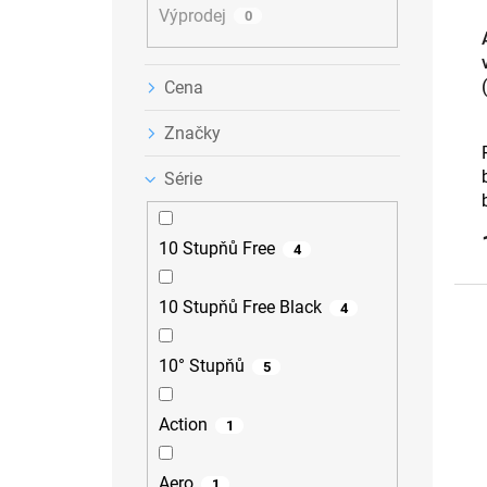
Výprodej
t
0
ů
Cena
Značky
Série
10 Stupňů Free
4
10 Stupňů Free Black
4
10° Stupňů
5
Action
1
Aero
1