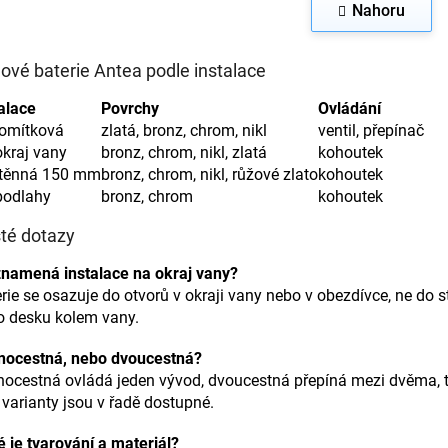
á
Nahoru
l
n
á
k
d
o
ové baterie Antea podle instalace
a
v
c
á
alace
Povrchy
Ovládání
n
í
í
p
omítková
zlatá, bronz, chrom, nikl
ventil, přepínač
r
kraj vany
bronz, chrom, nikl, zlatá
kohoutek
v
těnná 150 mm
bronz, chrom, nikl, růžové zlato
kohoutek
k
podlahy
bronz, chrom
kohoutek
y
v
té dotazy
ý
p
znamená instalace na okraj vany?
i
rie se osazuje do otvorů v okraji vany nebo v obezdívce, ne do 
s
o desku kolem vany.
u
nocestná, nebo dvoucestná?
nocestná ovládá jeden vývod, dvoucestná přepíná mezi dvěma, 
varianty jsou v řadě dostupné.
 je tvarování a materiál?