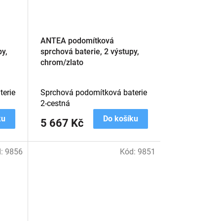
ANTEA podomítková
py,
sprchová baterie, 2 výstupy,
chrom/zlato
erie
Sprchová podomítková baterie
2-cestná
ku
Do košíku
5 667 Kč
d:
9856
Kód:
9851