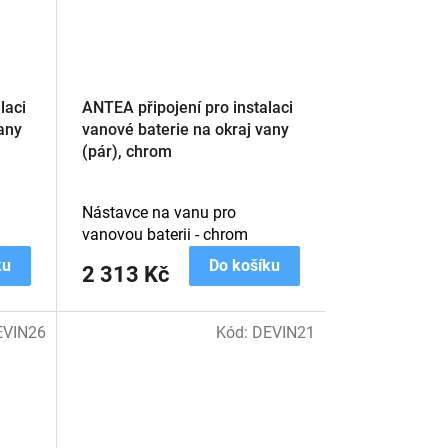
laci
ANTEA připojení pro instalaci
any
vanové baterie na okraj vany
(pár), chrom
Nástavce na vanu pro
vanovou baterii - chrom
ku
Do košíku
2 313 Kč
EVIN26
Kód:
DEVIN21