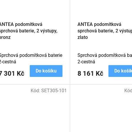
ANTEA podomítková
ANTEA podomítková
sprchová baterie, 2 výstupy,
sprchová baterie, 2 výstu
bronz
zlato
Sprchová podomítková baterie
Sprchová podomítková bat
2-cestná
2-cestná
Do košíku
Do koší
7 301 Kč
8 161 Kč
Kód:
SET305-101
Kó