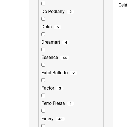
Celá
Do Podlahy
2
Doka
5
Dreamart
4
Essence
44
Extol Balletto
2
Factor
3
Ferro Fiesta
1
Finery
43