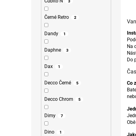
Cubito N
3
Černé Retro
2
Van
Inst
Dandy
1
Pod
Na o
Daphne
3
Nás
Do 
Dax
1
Čas
Decco Černé
Co 
5
Bate
neb
Decco Chrom
5
Jed
Jed
Dimy
7
Obě 
Dino
1
Jaké