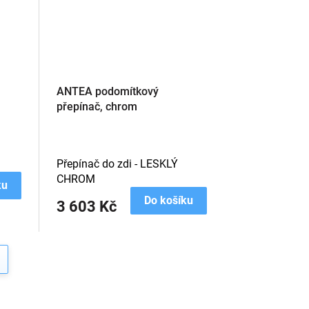
ANTEA podomítkový
přepínač, chrom
Přepínač do zdi - LESKLÝ
CHROM
ku
Do košíku
3 603 Kč