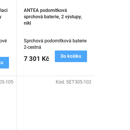
laci
ANTEA podomítková
y
sprchová baterie, 2 výstupy,
nikl
nové
Sprchová podomítková baterie
2-cestná
Do košíku
7 301 Kč
ku
05-105
Kód:
SET305-102