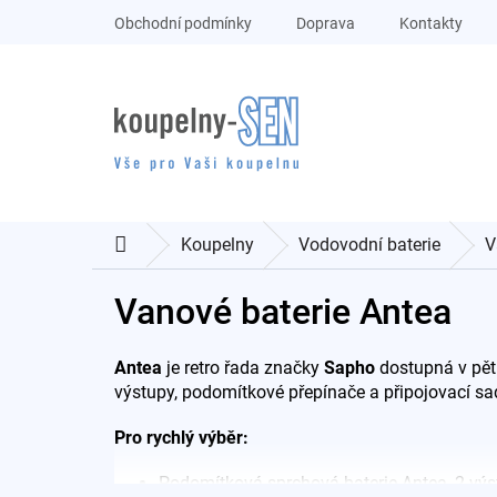
Přejít
Obchodní podmínky
Doprava
Kontakty
na
obsah
Koupelny
Vodovodní baterie
V
Domů
Vanové baterie Antea
Antea
je retro řada značky
Sapho
dostupná v pěti
výstupy, podomítkové přepínače a připojovací sad
Pro rychlý výběr:
Podomítková sprchová baterie Antea, 2 výst