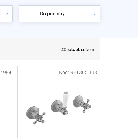
Do podlahy
 najdete mezi
vanové baterie do podlahy
a mezi
42
položek celkem
d:
9841
Kód:
SET305-108