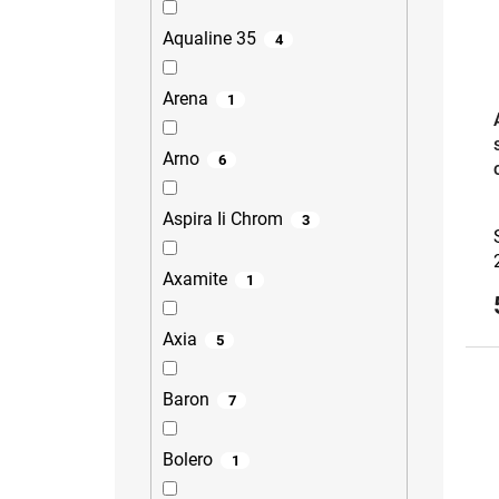
Aqualine 35
4
Arena
1
Arno
6
Aspira Ii Chrom
3
Axamite
1
Axia
5
Baron
7
Bolero
1