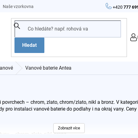
Naše vzorkovna
+420
777 69
Hledat
anové
Vanové baterie Antea
 povrchech – chrom, zlato, chrom/zlato, nikl a bronz. V kategor
y pro instalaci vanové baterie do podlahy i na okraj vany. Cen
Zobrazit více
upy – chrom, zlato, nikl, bronz