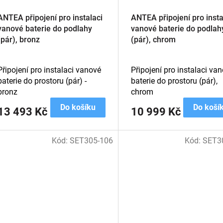
ANTEA připojení pro instalaci
ANTEA připojení pro insta
vanové baterie do podlahy
vanové baterie do podlah
(pár), bronz
(pár), chrom
Připojení pro instalaci vanové
Připojení pro instalaci va
baterie do prostoru (pár) -
baterie do prostoru (pár),
bronz
chrom
Do košíku
Do koší
13 493 Kč
10 999 Kč
Kód:
SET305-106
Kód:
SET3