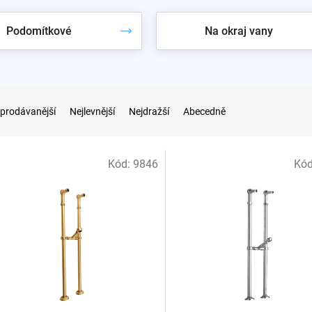
oddělenému ovládání výstupů
ebo
na okraj vany
(pár)
Podomítkové
Na okraj vany
h vanovou baterii do podlahy neinstalujete. Navazující sortiment
me ve
vzorkovně v Praze 10
.
prodávanější
Nejlevnější
Nejdražší
Abecedně
Kód:
9846
Kó