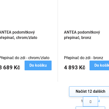
ANTEA podomítkový
ANTEA podomítkový
přepínač, chrom/zlato
přepínač, bronz
Přepínač do zdi - chrom/zlato
Přepínač do zdi - bronz
Do košíku
Do koší
3 689 Kč
4 893 Kč
Načíst 12 dalších
S
1
4
t
O
r
v