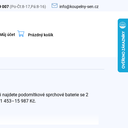
9 007
(Po-Čt:8-17,Pá:8-16)
info@koupelny-sen.cz
Můj účet
Prázdný košík
Nákupní
košík
ii najdete podomítkové sprchové baterie se 2
y 1 453–15 987 Kč.