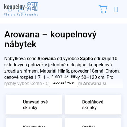
Přejít
Nákupn
na
obsah
košík
Arowana – koupelnový
nábytek
Nábytková série
Arowana
od výrobce
Sapho
sdružuje 10
skladových položek v jednotném designu: koupelnová
zrcadla s rámem. Materiál
Hliník
, provedení Černá, Chrom,
cenové rozpětí 1 711 – 3 603 Kč, šířky 50–120 cm. Pro
Zobrazit více
rychlý výběr: Černá • Chrom. Celou sérii
Arowana
si
prohlédnete ve vzorkovně na Praze 10 – poradíme s
výběrem i montáží.
Umyvadlové
Doplňkové
skříňky
skříňky