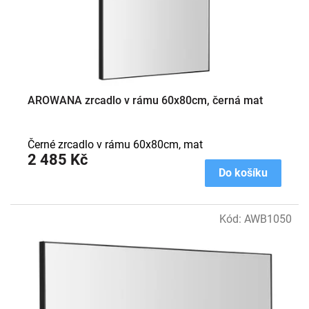
d
u
k
t
ů
AROWANA zrcadlo v rámu 60x80cm, černá mat
Černé zrcadlo v rámu 60x80cm, mat
2 485 Kč
Do košíku
Kód:
AWB1050