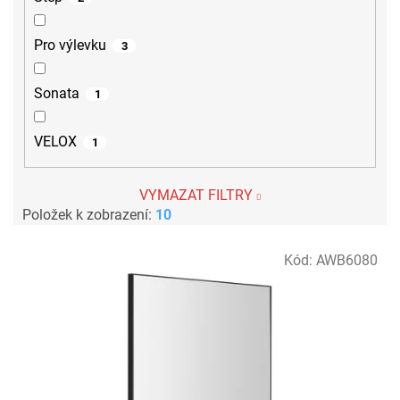
Pro výlevku
3
Sonata
1
VELOX
1
VYMAZAT FILTRY
Položek k zobrazení:
10
V
Kód:
AWB6080
ý
p
i
s
p
r
o