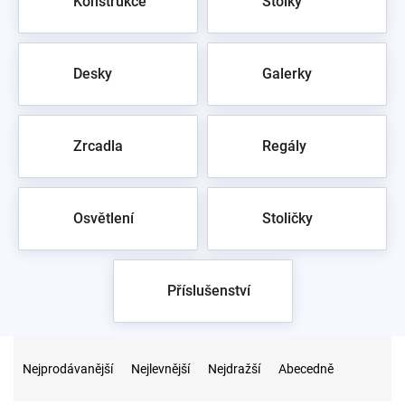
Konstrukce
Stolky
Desky
Galerky
Zrcadla
Regály
Osvětlení
Stoličky
Příslušenství
Ř
a
Nejprodávanější
Nejlevnější
Nejdražší
Abecedně
z