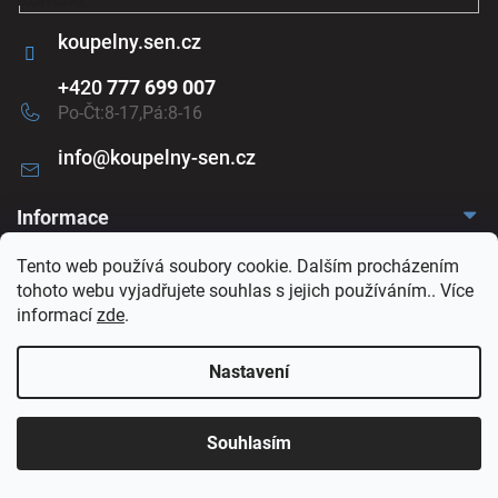
u
koupelny.sen.cz
+420
777 699 007
Po-Čt:8-17,Pá:8-16
info
@
koupelny-sen.cz
Informace
Doprava a platba
Tento web používá soubory cookie. Dalším procházením
O nás
tohoto webu vyjadřujete souhlas s jejich používáním.. Více
Reklamace a odstoupení
Naše vzorkovna
informací
zde
.
Obchodní podmínky
Kontakt
Ochrana osobních údajů
Nastavení
Naše vzorkovna
Souhlasím
Roh ulic Sazečská
Po-Čt:
Služeb,
8:00-17:00