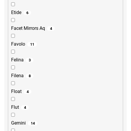
Etide
6
Facet Mirrors Aq
4
Favolo
11
Felina
3
Filena
8
Float
4
Flut
4
Gemini
14