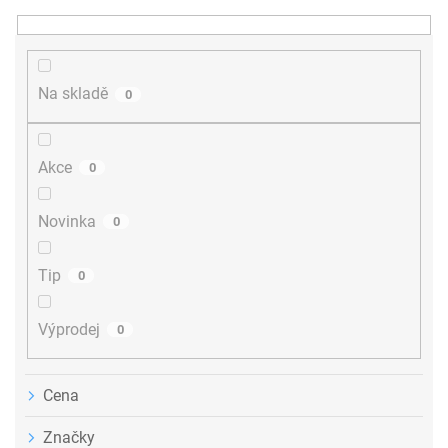
e
n
í
p
r
Na skladě
0
o
d
u
Akce
0
k
t
ů
Novinka
0
Tip
0
Výprodej
0
Cena
Značky