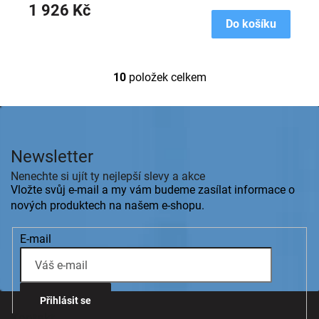
1 926 Kč
Do košíku
10
položek celkem
O
v
l
Z
á
á
d
p
a
Newsletter
a
c
t
Nenechte si ujít ty nejlepší slevy a akce
í
í
Vložte svůj e-mail a my vám budeme zasílat informace o
p
r
nových produktech na našem e-shopu.
v
k
E-mail
y
v
ý
p
i
Přihlásit se
s
Kontakt