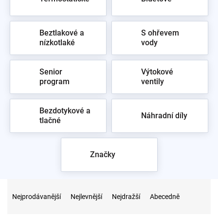
Beztlakové a
S ohřevem
nízkotlaké
vody
Senior
Výtokové
program
ventily
Bezdotykové a
Náhradní díly
tlačné
Značky
Ř
a
Nejprodávanější
Nejlevnější
Nejdražší
Abecedně
z
e