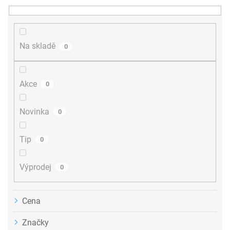
n
í
p
r
Na skladě
0
o
d
u
Akce
0
k
t
ů
Novinka
0
Tip
0
Výprodej
0
Cena
Značky