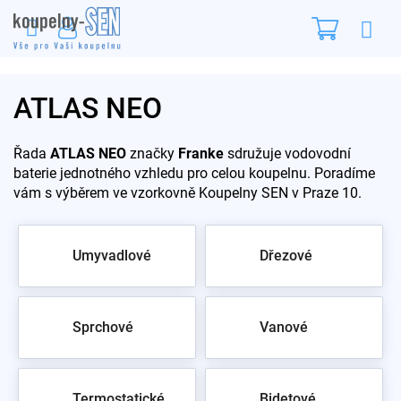
Přejít
Nákupn
na
obsah
košík
ATLAS NEO
Řada
ATLAS NEO
značky
Franke
sdružuje vodovodní
baterie jednotného vzhledu pro celou koupelnu. Poradíme
vám s výběrem ve vzorkovně Koupelny SEN v Praze 10.
Umyvadlové
Dřezové
Sprchové
Vanové
Termostatické
Bidetové