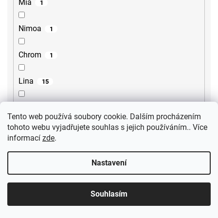
Mia
1
Nimoa
1
Chrom
1
Lina
15
Lore
2
Tento web používá soubory cookie. Dalším procházením
tohoto webu vyjadřujete souhlas s jejich používáním.. Více
Steno
2
informací
zde
.
Sili
2
Nastavení
Gourmet
1
Souhlasím
Ultima
3