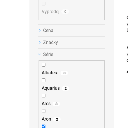
u
k
Výprodej
t
0
ů
Cena
Značky
Série
Albatera
3
Aquarius
2
Ares
8
Aron
2