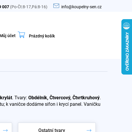
9 007
(Po-Čt:8-17,Pá:8-16)
info@koupelny-sen.cz
Můj účet
Prázdný košík
Nákupní
košík
krylát
. Tvary:
Obdélník, Čtvercový, Čtvrtkruhový
.
u; k vaničce dodáme sifon i krycí panel. Vaničku
Ostatní tvary