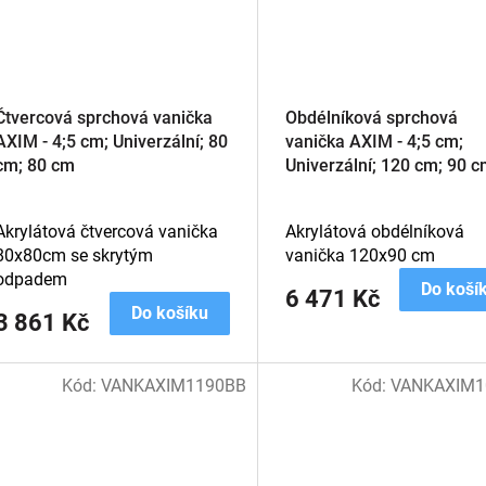
Čtvercová sprchová vanička
Obdélníková sprchová
AXIM - 4;5 cm; Univerzální; 80
vanička AXIM - 4;5 cm;
cm; 80 cm
Univerzální; 120 cm; 90 
Akrylátová čtvercová vanička
Akrylátová obdélníková
80x80cm se skrytým
vanička 120x90 cm
odpadem
Do koší
6 471 Kč
Do košíku
3 861 Kč
Kód:
VANKAXIM1190BB
Kód:
VANKAXIM1