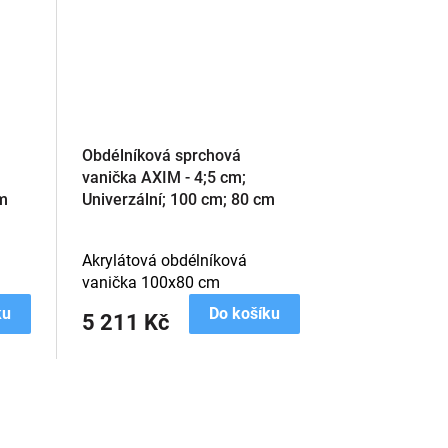
Obdélníková sprchová
vanička AXIM - 4;5 cm;
cm
Univerzální; 100 cm; 80 cm
Akrylátová obdélníková
vanička 100x80 cm
ku
Do košíku
5 211 Kč