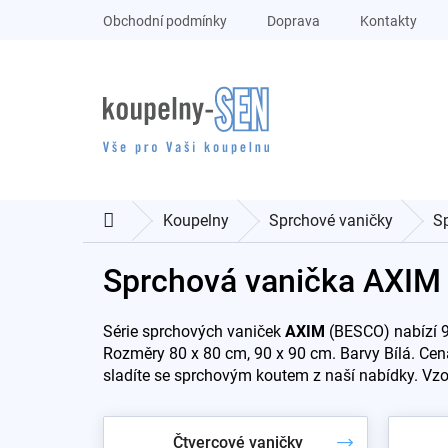
Přejít
Obchodní podmínky
Doprava
Kontakty
na
obsah
Koupelny
Sprchové vaničky
S
Domů
Sprchová vanička AXIM
Série sprchových vaniček
AXIM
(BESCO) nabízí 9
Rozměry 80 x 80 cm, 90 x 90 cm. Barvy Bílá. Cena
sladíte se sprchovým koutem z naší nabídky. Vz
Čtvercové vaničky