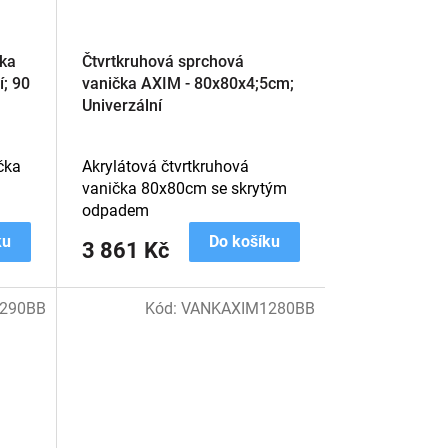
čka
Čtvrtkruhová sprchová
í; 90
vanička AXIM - 80x80x4;5cm;
Univerzální
čka
Akrylátová čtvrtkruhová
vanička 80x80cm se skrytým
odpadem
ku
Do košíku
3 861 Kč
290BB
Kód:
VANKAXIM1280BB