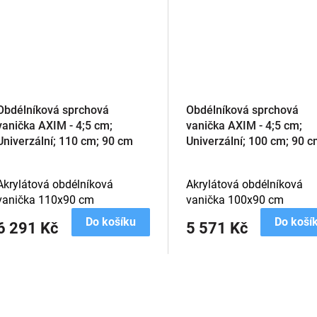
Obdélníková sprchová
Obdélníková sprchová
vanička AXIM - 4;5 cm;
vanička AXIM - 4;5 cm;
Univerzální; 110 cm; 90 cm
Univerzální; 100 cm; 90 
Akrylátová obdélníková
Akrylátová obdélníková
vanička 110x90 cm
vanička 100x90 cm
Do košíku
Do koší
6 291 Kč
5 571 Kč
O
v
l
á