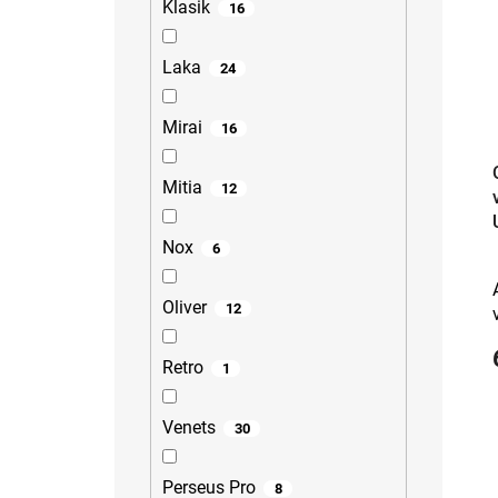
Klasik
16
Laka
24
Mirai
16
Mitia
12
Nox
6
Oliver
12
Retro
1
Venets
30
Perseus Pro
8