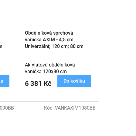
Obdélníková sprchová
vanička AXIM - 4;5 cm;
cm
Univerzální; 120 cm; 80 cm
Akrylátová obdélníková
vanička 120x80 cm
ku
Do košíku
6 381 Kč
090BB
Kód:
VANKAXIM1080BB