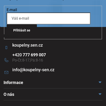
v
k
E-mail
y
v
ý
p
i
Přihlásit se
s
Kontakt
u
koupelny.sen.cz
+420
777 699 007
Po-Čt:8-17,Pá:8-16
info
@
koupelny-sen.cz
Informace
Doprava a platba
O nás
Reklamace a odstoupení
Naše vzorkovna
Obchodní podmínky