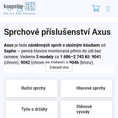
Přejít
Nákupn
na
obsah
košík
Sprchové příslušenství Axus
Axus
je řada
nástěnných sprch s otočným kloubem
od
Sapho
— pevná hlavice montovaná přímo do zdi bez
ramene. Vedeme
3 modely
za
1 686–2 743 Kč
:
9041
(chrom),
9042
(chrom se zlatem) a
9046
(bronz).
Zobrazit více
Pro rychlý výběr:
Mosazné tělo, kulaté tvarování, průměr kloubu 6 cm
Ruční sprchy
Hlavové sprchy
Otočný kloub umožňuje nasměrovat proud vody bez
přestavby vývodu
Bronz stojí zhruba o 950 Kč více než chromová
Stěnové
varianta
Tyče a držáky
vývody
Nástěnná sprcha bez ramene je nejúspornější řešení do