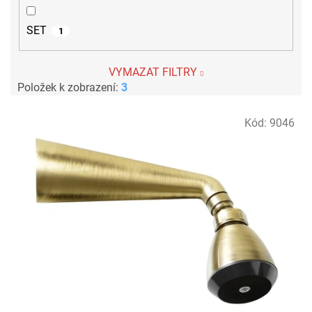
SET
1
VYMAZAT FILTRY
Položek k zobrazení:
3
V
Kód:
9046
ý
p
i
s
p
r
o
d
u
k
t
ů