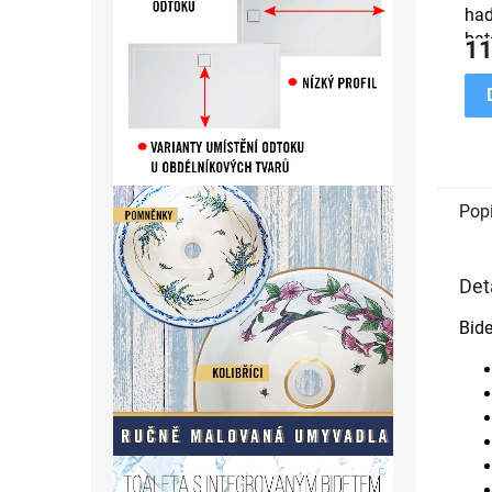
had
bat
11
spr
Pop
Det
Bid