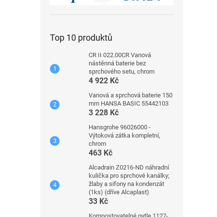
Top 10 produktů
CR II 022.00CR Vanová
nástěnná baterie bez
sprchového setu, chrom
4 922 Kč
Vanová a sprchová baterie 150
mm HANSA BASIC 55442103
3 228 Kč
Hansgrohe 96026000 -
Výtoková zátka kompletní,
chrom
463 Kč
Alcadrain Z0216-ND náhradní
kulička pro sprchové kanálky;
žlaby a sifony na kondenzát
(1ks) (dříve Alcaplast)
33 Kč
Kompostovatelné pytle 1127-