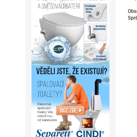
Obs
Spr