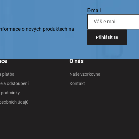
E-mail
 informace o nových produktech na
Přihlásit se
ace
O nás
 platba
Naše vzorkovna
e a odstoupení
Kontakt
 podmínky
osobních údajů