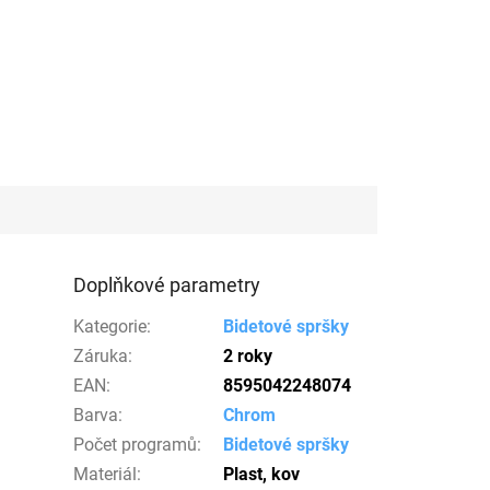
Doplňkové parametry
Kategorie
:
Bidetové spršky
Záruka
:
2 roky
EAN
:
8595042248074
Barva
:
Chrom
Počet programů
:
Bidetové spršky
Materiál
:
Plast, kov