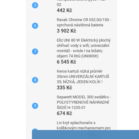
02
442 Kč
Ravak Chrome CR 032.00/150 -
sprchová nástěnná baterie
3 902 Kč
Elíz UNI 80 W Elektrický plochý
ohřívač vody s wifi; univerzální
montáž - svisle i na ležato;
objem 74 litrů (UNI80W)
6 545 Kč
Kerox kartuš nízká průměr
35mm UNIVERZÁLNÍ KARTUŠ
35; NÍZKÁ; JEDEN KOLÍK !
335 Kč
Separett MODEL 300 sedátko -
POLYSTYRENOVÉ NÁHRADNÍ
ŠEDÉ H-1235-01
674 Kč
Liv kryt splachovače s
kolíbkovým mechanismem pro
nádrže Premium 7512 a 7522