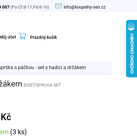
9 007
(Po-Čt:8-17,Pá:8-16)
info@koupelny-sen.cz
Můj účet
Prázdný košík
Nákupní
košík
sprška s páčkou - set s hadicí a držákem
držákem
BIDET-SPRCHA-SET
 Kč
dem
(3 ks)