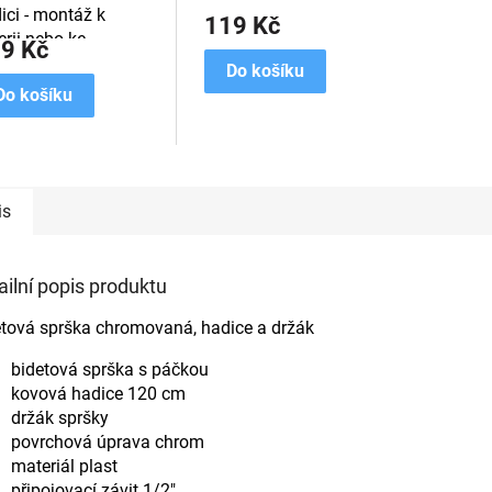
ici - montáž k
119 Kč
erii nebo ke
9 Kč
chové růžici
Do košíku
Do košíku
is
ailní popis produktu
etová sprška chromovaná, hadice a držák
bidetová sprška s páčkou
kovová hadice 120 cm
držák spršky
povrchová úprava chrom
materiál plast
připojovací závit 1/2"