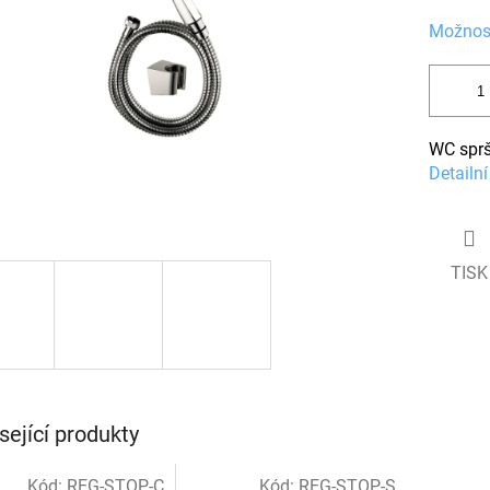
ček.
Možnost
WC sprš
Detailn
TISK
sející produkty
Kód:
REG-STOP-C
Kód:
REG-STOP-S