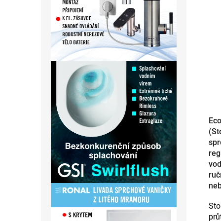
Eco
(St
spr
reg
vod
ruč
neb
Sto
prů