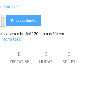
i doručení
Přidat do košíku
ka v setu s hadicí 120 cm a držákem
í informace
ZEPTAT SE
HLÍDAT
SDÍLET