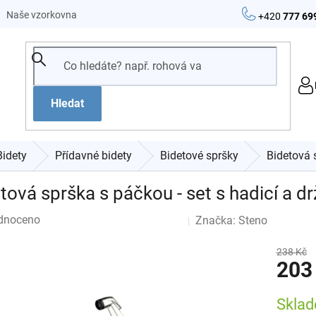
Naše vzorkovna
+420
777 69
Hledat
Bidety
Přídavné bidety
Bidetové spršky
Bidetová 
tová sprška s páčkou - set s hadicí a 
né
dnoceno
Značka:
Steno
Podrobnosti hodnocení
ení
tu
238 Kč
203
Měrná
Skla
cena: