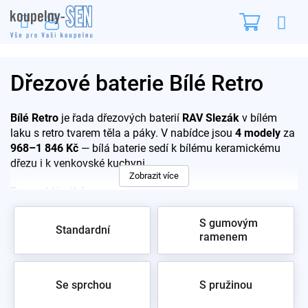
Přejít
Nákupn
na
obsah
košík
Dřezové baterie Bílé Retro
Bílé Retro
je řada dřezových baterií
RAV Slezák
v bílém
laku s retro tvarem těla a páky. V nabídce jsou
4 modely
za
968–1 846 Kč
— bílá baterie sedí k bílému keramickému
dřezu i k venkovské kuchyni.
Zobrazit více
Pro rychlý výběr:
4 modely, 968–1 846 Kč
S gumovým
Standardní
Bílý povrch — vodní kámen je na něm méně vidět než
ramenem
na chromu
Retro tvarosloví, český výrobce RAV Slezák
Se sprchou
S pružinou
Bílý lak čistěte jen neutrálním prostředkem, kyselé
odvápňovače povrch matní. Tmavý protiklad najdete v sérii