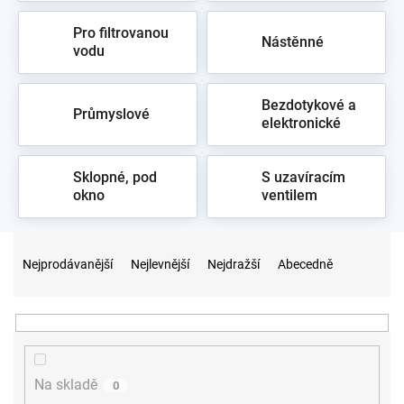
Černé Retro mezi dřezovými bateriemi
, k bílé baterii se hodí
Pro filtrovanou
keramický dřez
. Vzorky ve
vzorkovně v Praze 10
.
Nástěnné
vodu
Bezdotykové a
Průmyslové
elektronické
Sklopné, pod
S uzavíracím
okno
ventilem
Ř
a
Nejprodávanější
Nejlevnější
Nejdražší
Abecedně
z
e
n
í
p
r
Na skladě
0
o