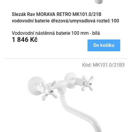
ů
Slezák Rav MORAVA RETRO MK101.0/21B
vodovodní baterie dřezová/umyvadlová rozteč 100
mm bílá
Vodovodní nástěnná baterie 100 mm - bílá
1 846 Kč
Do košíku
Kód:
MK101.0/21B3