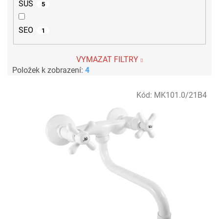
SUS
5
SEO
1
VYMAZAT FILTRY
Položek k zobrazení:
4
V
Kód:
MK101.0/21B4
ý
p
i
s
p
r
o
d
u
k
t