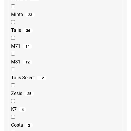
Minta
23
Talis
36
M71
14
M81
12
Talis Select
12
Zesis
25
K7
4
Costa
2