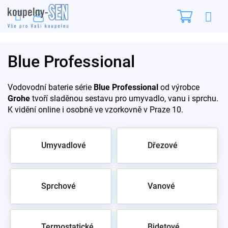
Přejít
Nákupn
na
obsah
košík
Blue Professional
Vodovodní baterie série
Blue Professional
od výrobce
Grohe
tvoří sladěnou sestavu pro umyvadlo, vanu i sprchu.
K vidění online i osobně ve vzorkovně v Praze 10.
Umyvadlové
Dřezové
Sprchové
Vanové
Termostatické
Bidetové