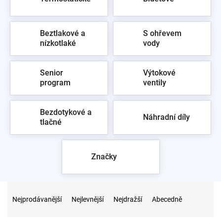
Beztlakové a
S ohřevem
nízkotlaké
vody
Senior
Výtokové
program
ventily
Bezdotykové a
Náhradní díly
tlačné
Značky
Ř
a
Nejprodávanější
Nejlevnější
Nejdražší
Abecedně
z
e