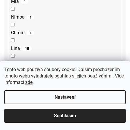
Mia
1
Nimoa
1
Chrom
1
Lina
15
Lore
2
Tento web používá soubory cookie. Dalším procházením
tohoto webu vyjadřujete souhlas s jejich používáním.. Více
Steno
2
informací
zde
.
Sili
2
Nastavení
Gourmet
1
Souhlasím
Ultima
3