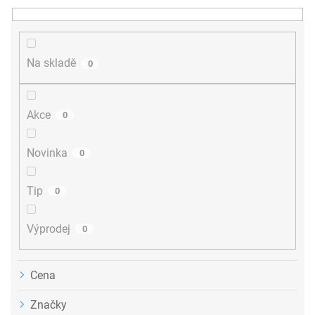
n
í
p
r
Na skladě
0
o
d
u
Akce
0
k
t
ů
Novinka
0
Tip
0
Výprodej
0
Cena
Značky