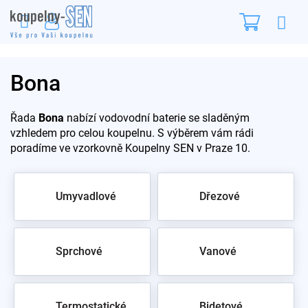
Přejít
Nákupn
na
obsah
košík
Bona
Řada
Bona
nabízí vodovodní baterie se sladěným
vzhledem pro celou koupelnu. S výběrem vám rádi
poradíme ve vzorkovně Koupelny SEN v Praze 10.
Umyvadlové
Dřezové
Sprchové
Vanové
Termostatické
Bidetové