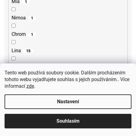
Mia
1
Nimoa
1
Chrom
1
Lina
15
Lore
2
Tento web používá soubory cookie. Dalším procházením
tohoto webu vyjadřujete souhlas s jejich používáním.. Více
Steno
2
informací
zde
.
Sili
2
Nastavení
Gourmet
1
Souhlasím
Ultima
3