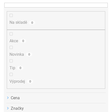
n
í
p
r
Na skladě
0
o
d
u
Akce
0
k
t
ů
Novinka
0
Tip
0
Výprodej
0
Cena
Značky