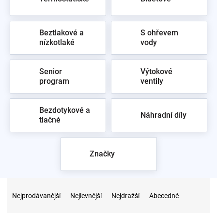
Beztlakové a
S ohřevem
nízkotlaké
vody
Senior
Výtokové
program
ventily
Bezdotykové a
Náhradní díly
tlačné
Značky
Ř
a
Nejprodávanější
Nejlevnější
Nejdražší
Abecedně
z
e