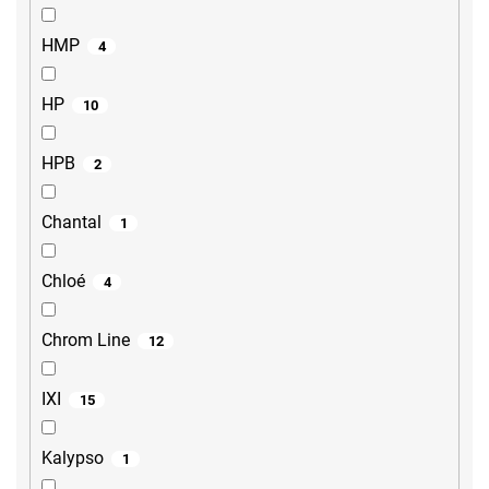
HMP
4
HP
10
HPB
2
Chantal
1
Chloé
4
Chrom Line
12
IXI
15
Kalypso
1