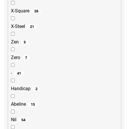
X-Square
26
X-Steel
21
Zen
5
Zero
7
-
41
Handicap
2
Abeline
15
Nil
54