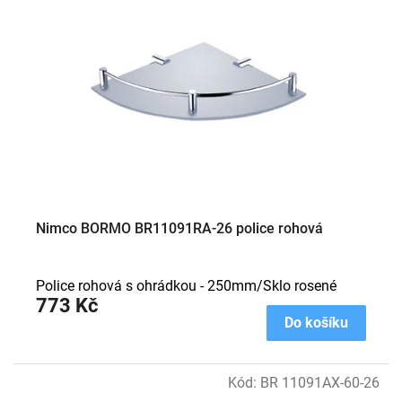
i
s
p
r
o
d
u
k
t
ů
Nimco BORMO BR11091RA-26 police rohová
Police rohová s ohrádkou - 250mm/Sklo rosené
773 Kč
Do košíku
Kód:
BR 11091AX-60-26