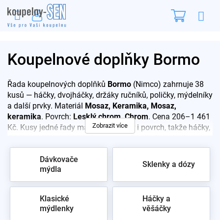
Přejít
Nákupn
na
obsah
košík
Koupelnové doplňky Bormo
Řada koupelnových doplňků
Bormo
(Nimco) zahrnuje 38
kusů — háčky, dvojháčky, držáky ručníků, poličky, mýdelníky
a další prvky. Materiál
Mosaz, Keramika, Mosaz,
keramika
. Povrch:
Lesklý chrom, Chrom
. Cena 206–1 461
Zobrazit více
Kč. Kusy jedné řady mají shodný tvar i povrch, takže háčky,
držáky, poličky i mýdelník v koupelně navzájem ladí.
Doplníme baterie i doplňky dalších řad. Osobní odběr ve
Dávkovače
vzorkovně Praha 10.
Sklenky a dózy
mýdla
Klasické
Háčky a
mýdlenky
věšáčky