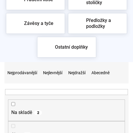
stoličky
Předložky a
Závěsy a tyče
podložky
Ostatní doplňky
Ř
a
Nejprodávanější
Nejlevnější
Nejdražší
Abecedně
z
e
n
í
p
r
Na skladě
2
o
d
u