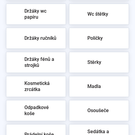
Držáky wc
Wc štětky
papíru
Držáky ručníků
Poličky
Držáky fénů a
Stěrky
strojků
Kosmetická
Madla
zrcátka
Odpadkové
Osoušeče
koše
Sedátka a
Prádelní koše