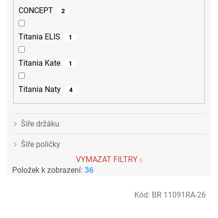
CONCEPT
2
Titania ELIS
1
Titania Kate
1
Titania Naty
4
Šíře držáku
Šíře poličky
VYMAZAT FILTRY
Položek k zobrazení:
36
V
Kód:
BR 11091RA-26
ý
p