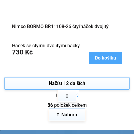
Nimco BORMO BR11108-26 čtyřháček dvojitý
Háček se čtyřmi dvojitými háčky
730 Kč
Do košíku
Načíst 12 dalších
S
1
3
t
O
r
36
položek celkem
v
á
n
l
Nahoru
k
á
o
d
v
a
Z
á