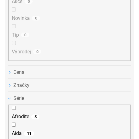
Akce
0
k
t
ů
Novinka
0
Tip
0
Výprodej
0
Cena
Značky
Série
Afrodite
5
Aida
11