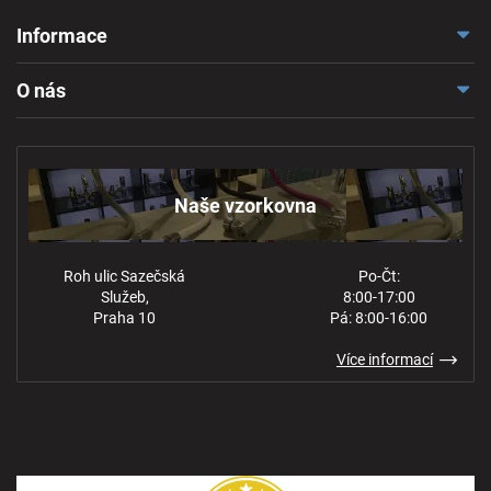
Informace
Doprava a platba
O nás
Reklamace a odstoupení
Naše vzorkovna
Obchodní podmínky
Kontakt
Ochrana osobních údajů
Naše vzorkovna
Roh ulic Sazečská
Po-Čt:
Služeb,
8:00-17:00
Praha 10
Pá: 8:00-16:00
Více informací