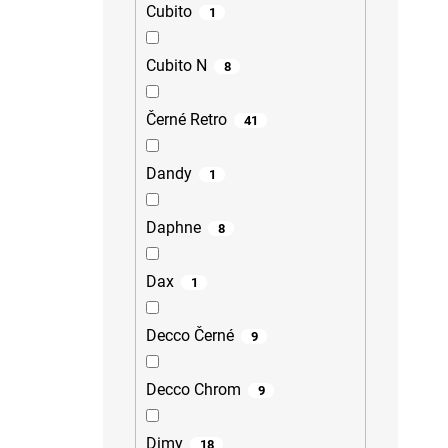
Cubito
1
Cubito N
8
Černé Retro
41
Dandy
1
Daphne
8
Dax
1
Decco Černé
9
Decco Chrom
9
Dimy
18