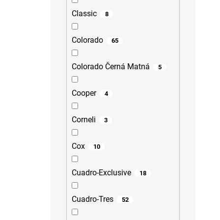
Classic
8
Colorado
65
Colorado Černá Matná
5
Cooper
4
Corneli
3
Cox
10
Cuadro-Exclusive
18
Cuadro-Tres
52