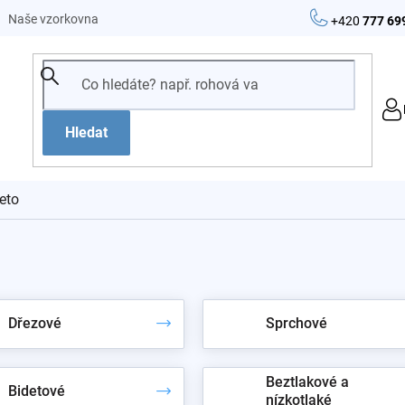
Naše vzorkovna
+420
777 69
Hledat
eto
Dřezové
Sprchové
Beztlakové a
Bidetové
nízkotlaké