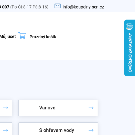
9 007
(Po-Čt:8-17,Pá:8-16)
info@koupelny-sen.cz
Můj účet
Prázdný košík
Nákupní
košík
Vanové
S ohřevem vody