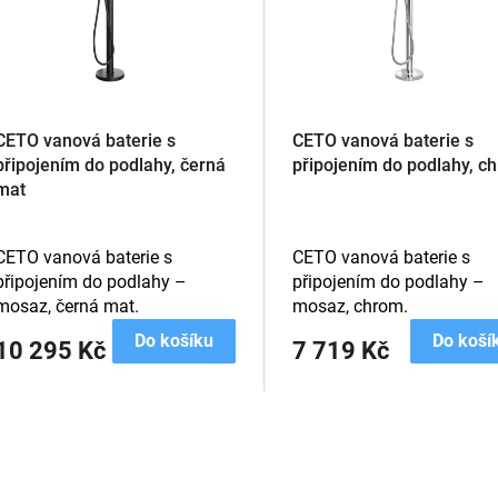
CETO vanová baterie s
CETO vanová baterie s
připojením do podlahy, černá
připojením do podlahy, c
mat
CETO vanová baterie s
CETO vanová baterie s
připojením do podlahy –
připojením do podlahy –
mosaz, černá mat.
mosaz, chrom.
Do košíku
Do koší
10 295 Kč
7 719 Kč
O
v
l
á