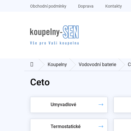
Přejít
Obchodní podmínky
Doprava
Kontakty
na
obsah
Koupelny
Vodovodní baterie
C
Domů
Ceto
Umyvadlové
Termostatické