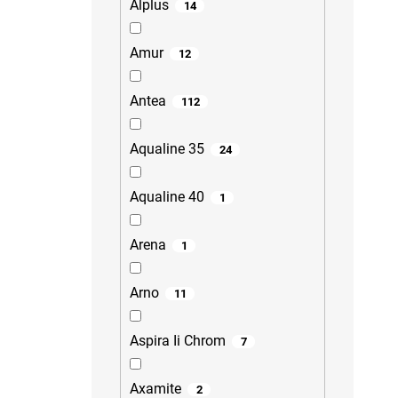
Alplus
14
Amur
12
Antea
112
Aqualine 35
24
Aqualine 40
1
Arena
1
Arno
11
Aspira Ii Chrom
7
Axamite
2