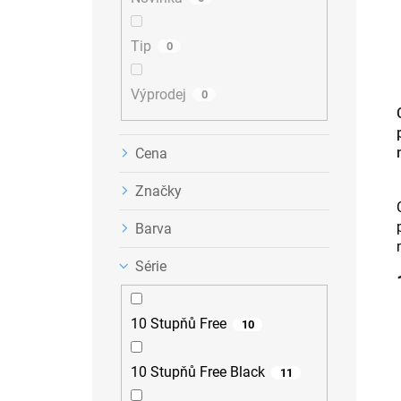
n
k
o
e
t
d
Tip
0
l
ů
u
k
Výprodej
t
0
ů
Cena
Značky
Barva
Série
10 Stupňů Free
10
10 Stupňů Free Black
11