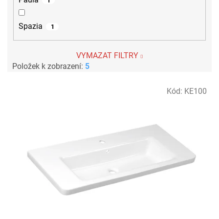
1
Spazia
1
VYMAZAT FILTRY
Položek k zobrazení:
5
V
Kód:
KE100
ý
p
i
s
p
r
o
d
u
k
t
ů