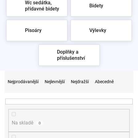
Wc sedátka,
Bidety
přídavné bidety
Pisoáry
Výlevky
Doplňky a
příslušenství
Ř
a
Nejprodávanější
Nejlevnější
Nejdražší
Abecedně
z
e
n
í
p
r
Na skladě
0
o
d