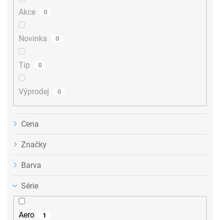
u
Akce
0
k
t
ů
Novinka
0
Tip
0
Výprodej
0
Cena
Značky
Barva
Série
Aero
1