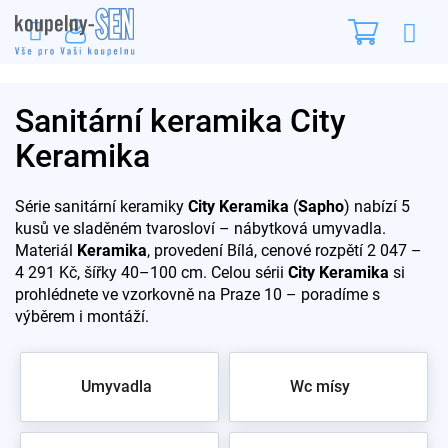
Přejít
Nákupn
na
obsah
košík
Sanitární keramika City
Keramika
Série sanitární keramiky
City Keramika
(
Sapho
) nabízí 5
kusů ve sladěném tvarosloví – nábytková umyvadla.
Materiál
Keramika
, provedení Bílá, cenové rozpětí 2 047 –
4 291 Kč, šířky 40–100 cm. Celou sérii
City Keramika
si
prohlédnete ve vzorkovně na Praze 10 – poradíme s
výběrem i montáží.
Umyvadla
Wc mísy