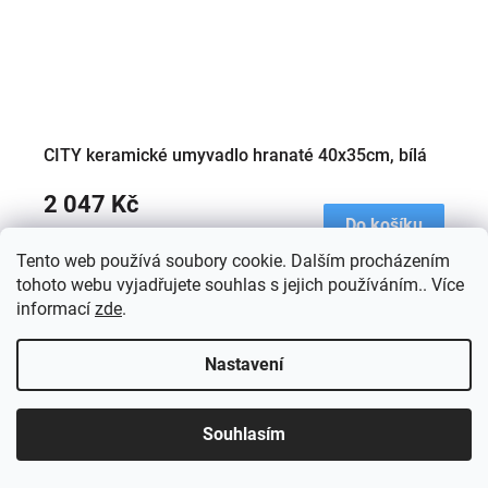
CITY keramické umyvadlo hranaté 40x35cm, bílá
2 047 Kč
Do košíku
Tento web používá soubory cookie. Dalším procházením
tohoto webu vyjadřujete souhlas s jejich používáním.. Více
5
položek celkem
informací
zde
.
O
v
l
Z
Nastavení
á
á
d
p
a
Newsletter
a
Souhlasím
c
t
Nenechte si ujít ty nejlepší slevy a akce
í
í
Vložte svůj e-mail a my vám budeme zasílat informace o
p