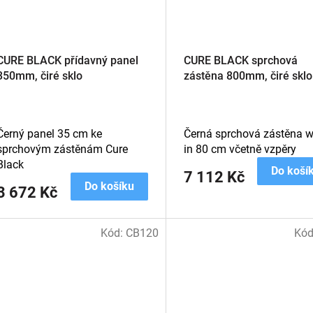
CURE BLACK přídavný panel
CURE BLACK sprchová
350mm, čiré sklo
zástěna 800mm, čiré sklo
Černý panel 35 cm ke
Černá sprchová zástěna w
sprchovým zástěnám Cure
in 80 cm včetně vzpěry
Black
Do koší
7 112 Kč
Do košíku
3 672 Kč
Kód:
CB120
Kó