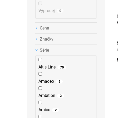
u
k
Výprodej
t
0
ů
Cena
Značky
Série
Altis Line
70
Amadeo
5
Ambition
2
Amico
2