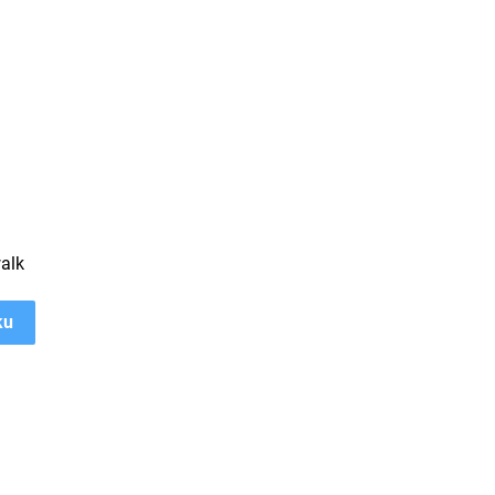
alk
ku