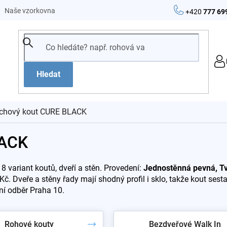
Naše vzorkovna
+420
777 69
Hledat
chový kout CURE BLACK
LACK
8 variant koutů, dveří a stěn. Provedení:
Jednostěnná pevná, Tv
. Dveře a stěny řady mají shodný profil i sklo, takže kout sest
ní odběr Praha 10.
Rohové kouty
Bezdveřové Walk In