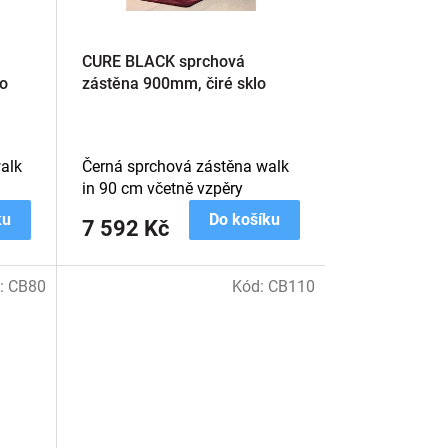
CURE BLACK sprchová
o
zástěna 900mm, čiré sklo
alk
Černá sprchová zástěna walk
in 90 cm včetně vzpěry
ku
Do košíku
7 592 Kč
:
CB80
Kód:
CB110