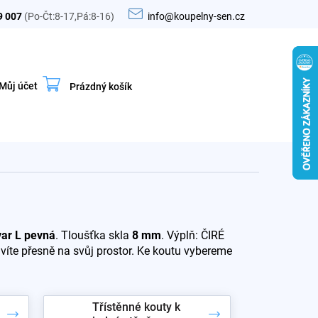
9 007
(Po-Čt:8-17,Pá:8-16)
info@koupelny-sen.cz
Můj účet
Prázdný košík
Nákupní
košík
ar L pevná
. Tloušťka skla
8 mm
. Výplň: ČIRÉ
avíte přesně na svůj prostor. Ke koutu vybereme
Třístěnné kouty k