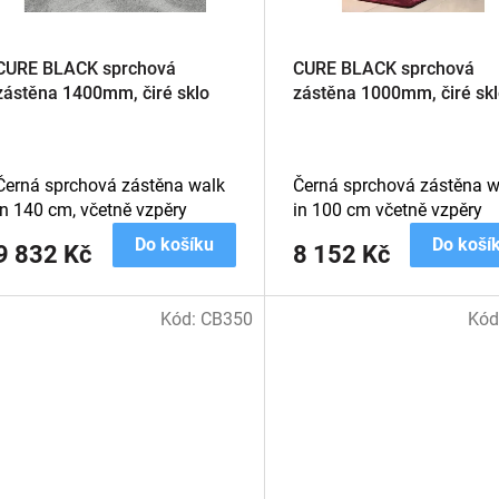
CURE BLACK sprchová
CURE BLACK sprchová
zástěna 1400mm, čiré sklo
zástěna 1000mm, čiré skl
Černá sprchová zástěna walk
Černá sprchová zástěna w
in 140 cm, včetně vzpěry
in 100 cm včetně vzpěry
Do košíku
Do koší
9 832 Kč
8 152 Kč
Kód:
CB350
Kód