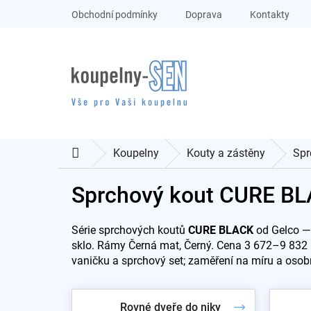
Přejít
Obchodní podmínky
Doprava
Kontakty
na
obsah
Koupelny
Kouty a zástěny
Spr
Domů
Sprchový kout CURE B
Série sprchových koutů
CURE BLACK
od Gelco — 
sklo. Rámy Černá mat, Černý. Cena 3 672–9 832 Kč
vaničku a sprchový set; zaměření na míru a osob
Rovné dveře do niky