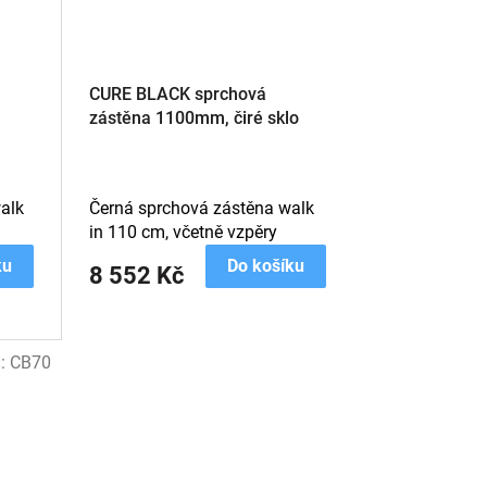
CURE BLACK sprchová
zástěna 1100mm, čiré sklo
alk
Černá sprchová zástěna walk
in 110 cm, včetně vzpěry
ku
Do košíku
8 552 Kč
d:
CB70