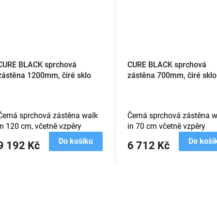
CURE BLACK sprchová
CURE BLACK sprchová
zástěna 1200mm, čiré sklo
zástěna 700mm, čiré sklo
Černá sprchová zástěna walk
Černá sprchová zástěna w
in 120 cm, včetně vzpěry
in 70 cm včetně vzpěry
Do košíku
Do koší
9 192 Kč
6 712 Kč
O
v
l
á
d