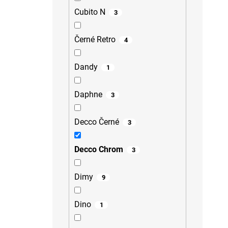
Cubito N
3
Černé Retro
4
Dandy
1
Daphne
3
Decco Černé
3
Decco Chrom
3
Dimy
9
Dino
1