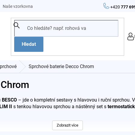
Naše vzorkovna
+420
777 69
Hledat
prchové
Sprchové baterie Decco Chrom
o Chrom
ů
BESCO
– jde o kompletní sestavy s hlavovou i ruční sprchou. V
LIM II
s tenkou hlavovou sprchou a nástěnný set s
termostatick
Zobrazit více