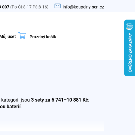
9 007
(Po-Čt:8-17,Pá:8-16)
info@koupelny-sen.cz
Můj účet
Prázdný košík
Nákupní
košík
 kategorii jsou
3 sety za 6 741–10 881 Kč
:
ou baterií
.