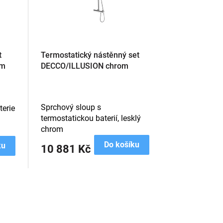
t
Termostatický nástěnný set
om
DECCO/ILLUSION chrom
Sprchový sloup s
erie
termostatickou baterií, lesklý
chrom
Do košíku
ku
10 881 Kč