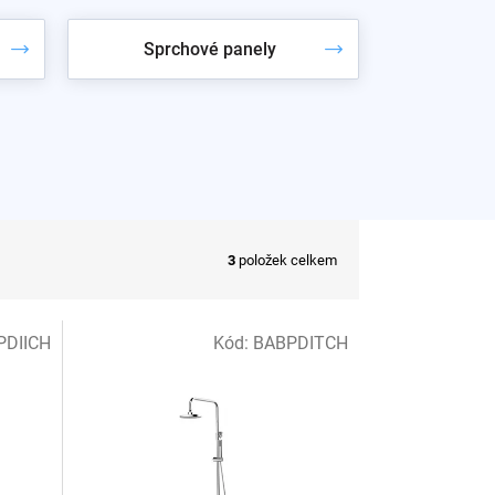
Sprchové panely
ch
Decco Černé a Illusion Zlaté
; ke koutu doplňte
3
položek celkem
PDIICH
Kód:
BABPDITCH