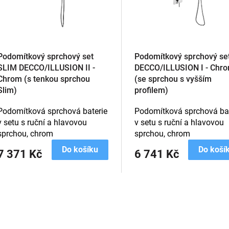
Podomítkový sprchový set
Podomítkový sprchový se
SLIM DECCO/ILLUSION II -
DECCO/ILLUSION I - Chr
Chrom (s tenkou sprchou
(se sprchou s vyšším
Slim)
profilem)
Podomítková sprchová baterie
Podomítková sprchová bat
v setu s ruční a hlavovou
v setu s ruční a hlavovou
sprchou, chrom
sprchou, chrom
Do košíku
Do koší
7 371 Kč
6 741 Kč
O
v
l
á
d