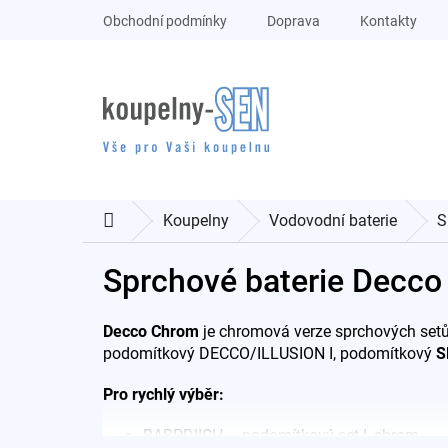
Přejít
Obchodní podmínky
Doprava
Kontakty
na
obsah
Koupelny
Vodovodní baterie
S
Domů
Sprchové baterie Decc
Decco Chrom
je chromová verze sprchových set
podomítkový DECCO/ILLUSION I, podomítkový
S
Pro rychlý výběr:
BABPDIICH – podomítkový set I, chrom