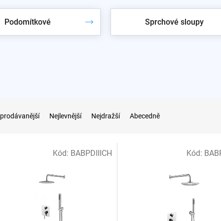
avové sprchy
Podomítkové
Sprchové sloupy
ež totožný set v černé matné. Barevné varianty najdete v řadá
aze 10
.
prodávanější
Nejlevnější
Nejdražší
Abecedně
Kód:
BABPDIIICH
Kód:
BAB