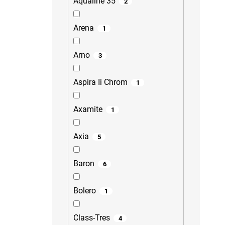
Aqualine 35
2
Arena
1
Arno
3
Aspira Ii Chrom
1
Axamite
1
Axia
5
Baron
6
Bolero
1
Class-Tres
4