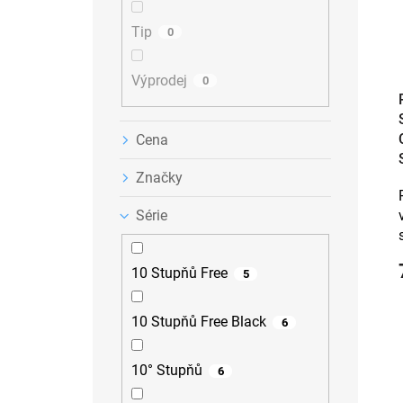
n
k
o
e
t
d
Tip
0
l
ů
u
k
Výprodej
t
0
ů
Cena
Značky
Série
10 Stupňů Free
5
10 Stupňů Free Black
6
10° Stupňů
6