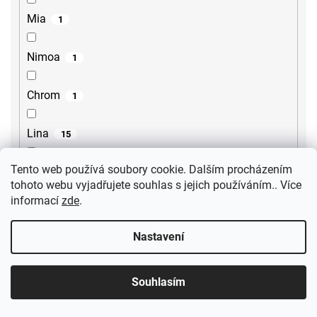
Mia
1
Nimoa
1
Chrom
1
Lina
15
Tento web používá soubory cookie. Dalším procházením
Lore
2
tohoto webu vyjadřujete souhlas s jejich používáním.. Více
informací
zde
.
Steno
2
Nastavení
Sili
2
Souhlasím
Gourmet
1