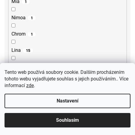
Mia
1
Nimoa
1
Chrom
1
Lina
15
Lore
2
Tento web používá soubory cookie. Dalším procházením
tohoto webu vyjadřujete souhlas s jejich používáním.. Více
Steno
2
informací
zde
.
Sili
2
Nastavení
Gourmet
1
Souhlasím
Ultima
3