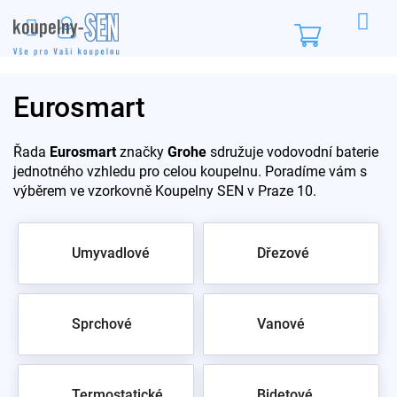
Přejít
na
Nákupní
obsah
košík
Eurosmart
Řada
Eurosmart
značky
Grohe
sdružuje vodovodní baterie
jednotného vzhledu pro celou koupelnu. Poradíme vám s
výběrem ve vzorkovně Koupelny SEN v Praze 10.
Umyvadlové
Dřezové
Sprchové
Vanové
Termostatické
Bidetové