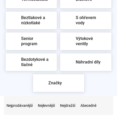
Beztlakové a
S ohřevem
nízkotlaké
vody
Senior
Výtokové
program
ventily
Bezdotykové a
Náhradní díly
tlačné
Značky
Ř
a
Nejprodávanější
Nejlevnější
Nejdražší
Abecedně
z
e