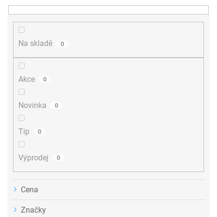
n
í
p
r
Na skladě
0
o
d
u
Akce
0
k
t
ů
Novinka
0
Tip
0
Výprodej
0
Cena
Značky