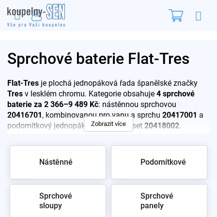
Přejít
Nákupn
na
obsah
košík
Sprchové baterie Flat-Tres
Flat-Tres
je plochá jednopáková řada španělské značky
Tres
v lesklém chromu. Kategorie obsahuje
4 sprchové
baterie za 2 366–9 489 Kč
: nástěnnou sprchovou
20416701
, kombinovanou pro vanu a sprchu
20417001
a
Zobrazit více
podomítkový jednopákový sprchový set
20418002
.
Pro rychlý výběr:
Nástěnné
Podomítkové
20416701 – jednopáková sprchová baterie
20417001 – jednopáková
pro vanu i sprchu
(s
přepínačem)
Sprchové
Sprchové
20418002 – podomítkový sprchový set
sloupy
panely
Rozdíl mezi sprchovou a vanovou variantou je v přepínači