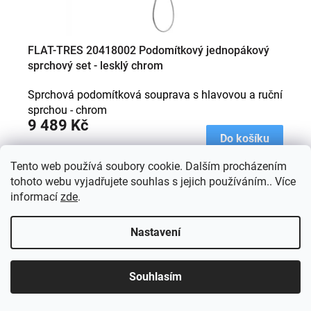
t
ů
FLAT-TRES 20418002 Podomítkový jednopákový
sprchový set - lesklý chrom
Sprchová podomítková souprava s hlavovou a ruční
sprchou - chrom
9 489 Kč
Do košíku
Tento web používá soubory cookie. Dalším procházením
tohoto webu vyjadřujete souhlas s jejich používáním.. Více
Kód:
20418001
informací
zde
.
Nastavení
Souhlasím