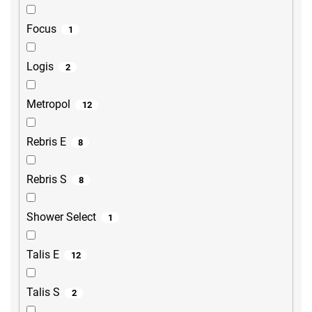
Focus
1
Logis
2
Metropol
12
Rebris E
8
Rebris S
8
Shower Select
1
Talis E
12
Talis S
2