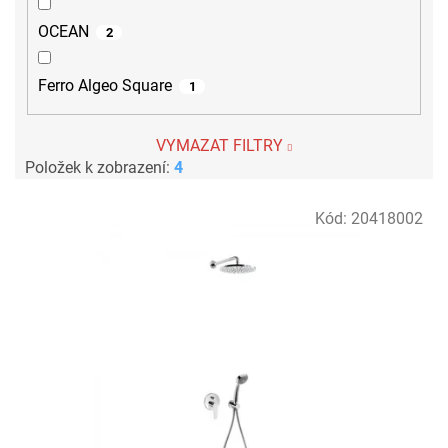
OCEAN
2
Ferro Algeo Square
1
VYMAZAT FILTRY
Položek k zobrazení:
4
V
Kód:
20418002
ý
p
i
s
p
r
o
d
u
k