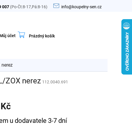
9 007
(Po-Čt:8-17,Pá:8-16)
info@koupelny-sen.cz
Můj účet
Prázdný košík
Nákupní
košík
 nerez
L/ZOX nerez
112.0040.691
 Kč
em u dodavatele 3-7 dní