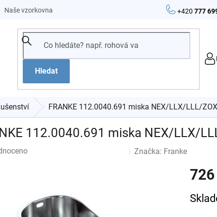
Naše vzorkovna
+420
777 69
Hledat
lušenství
FRANKE 112.0040.691 miska NEX/LLX/LLL/ZOX
NKE 112.0040.691 miska NEX/LLX/LL
né
dnoceno
Značka:
Franke
Podrobnosti hodnocení
ení
tu
726
Měrná
Sklad
cena: