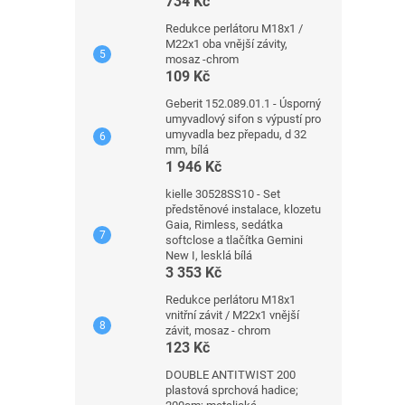
734 Kč
Redukce perlátoru M18x1 /
M22x1 oba vnější závity,
mosaz -chrom
109 Kč
Geberit 152.089.01.1 - Úsporný
umyvadlový sifon s výpustí pro
umyvadla bez přepadu, d 32
mm, bílá
1 946 Kč
kielle 30528SS10 - Set
předstěnové instalace, klozetu
Gaia, Rimless, sedátka
softclose a tlačítka Gemini
New I, lesklá bílá
3 353 Kč
Redukce perlátoru M18x1
vnitřní závit / M22x1 vnější
závit, mosaz - chrom
123 Kč
DOUBLE ANTITWIST 200
plastová sprchová hadice;