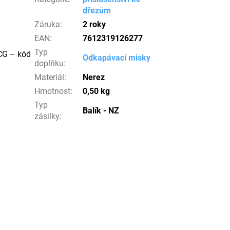
dřezům
Záruka
:
2 roky
EAN
:
7612319126277
Typ
ACG – kód
Odkapávací misky
doplňku
:
Materiál
:
Nerez
Hmotnost
:
0,50 kg
Typ
Balík - NZ
zásilky
: