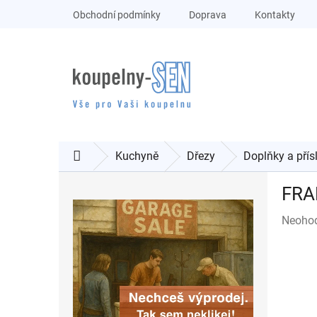
Přejít
Obchodní podmínky
Doprava
Kontakty
na
obsah
Kuchyně
Dřezy
Doplňky a přís
Domů
P
FRA
o
s
Průměr
Neoho
t
hodnoc
r
produk
a
je
n
0,0
n
z
í
5