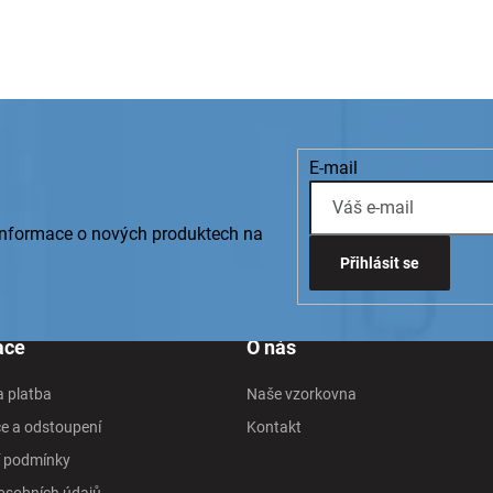
E-mail
 informace o nových produktech na
Přihlásit se
ace
O nás
 platba
Naše vzorkovna
e a odstoupení
Kontakt
 podmínky