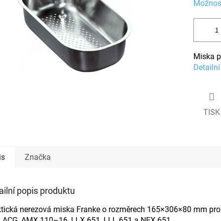
Možnost
ček.
Miska p
Detailn
TISK
is
Značka
ailní popis produktu
ktická nerezová miska Franke o rozměrech 165×306×80 mm pro
y ACG, AMX 110–16, LLX 651, LLL 651 a NEX 651