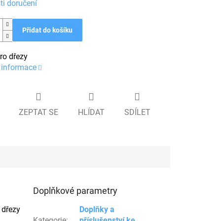
i doručení
Přidat do košíku
ro dřezy
í informace
ZEPTAT SE
HLÍDAT
SDÍLET
Doplňkové parametry
 dřezy
Doplňky a
Kategorie
:
příslušenství ke