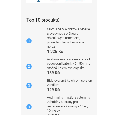
Top 10 produktů
Mixxus SUS A dřezová baterie
s výsuvnou sprškou a
obloukovým ramenem,
provedení barvy broušená
nerez
1 326 Kč
Výškově nastavitelná etážka k
vodovodní baterii; 40 - 50 mm;
otočná kolem své osy 1ks
189 Kč
Bidetová sprška chrom se stop
ventilem
129 Kč
Vodní mlha - mlžící systém na
zahrádky a terasy pro
restaurace a kavárny - 15 m,
10 trysek