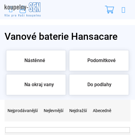
Přejít
Nákupn
na
obsah
košík
Vanové baterie Hansacare
Nástěnné
Podomítkové
Na okraj vany
Do podlahy
Ř
a
Nejprodávanější
Nejlevnější
Nejdražší
Abecedně
z
e
n