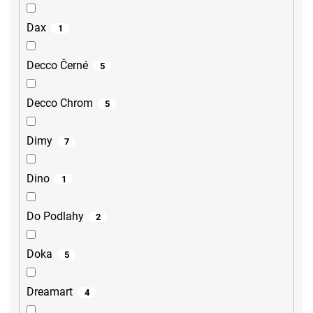
Dax
1
Decco Černé
5
Decco Chrom
5
Dimy
7
Dino
1
Do Podlahy
2
Doka
5
Dreamart
4