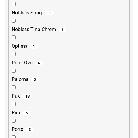
Nobless Sharp
1
Nobless Tina Chrom
1
Optima
1
Paini Ovo
6
Paloma
2
Pax
18
Pira
5
Porto
3