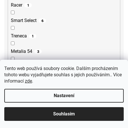
Racer
1
Smart Select
6
Treneca
1
Metalia 54
3
Tursi
10
Tento web používá soubory cookie. Dalším procházením
tohoto webu vyjadřujete souhlas s jejich používáním.. Více
informací
zde
.
Cubemix
6
Nastavení
Iconic
3
Uno Bílé
1
Souhlasím