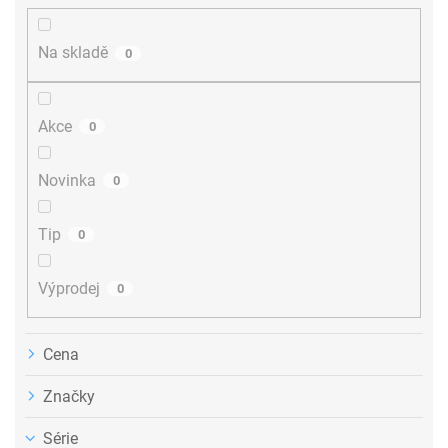
í
p
r
Na skladě
0
o
d
u
Akce
0
k
t
ů
Novinka
0
Tip
0
Výprodej
0
Cena
Značky
Série