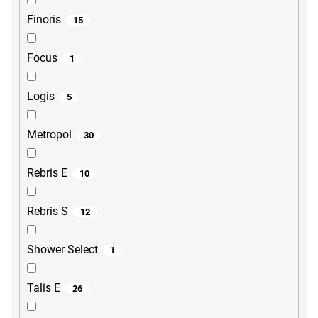
Finoris
15
Focus
1
Logis
5
Metropol
30
Rebris E
10
Rebris S
12
Shower Select
1
Talis E
26