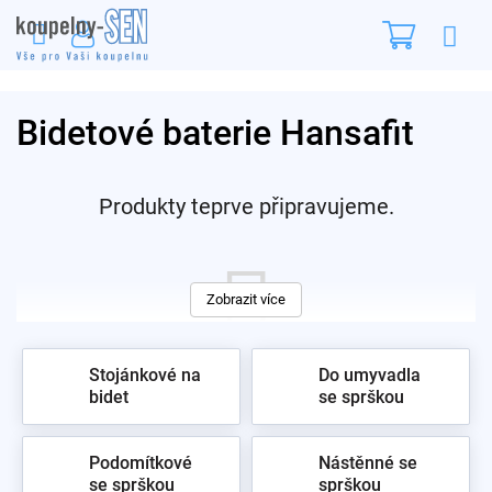
Přejít
Nákupn
na
obsah
košík
Bidetové baterie Hansafit
Produkty teprve připravujeme.
Zobrazit více
Stojánkové na
Do umyvadla
bidet
se sprškou
Můžete se ale podívat na ostatní kategorie.
Podomítkové
Nástěnné se
se sprškou
sprškou
zpět do obchodu