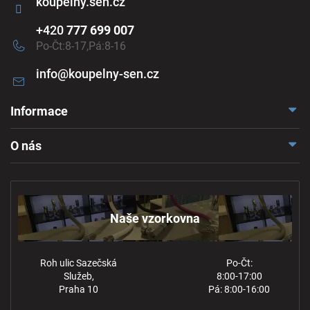
koupelny.sen.cz
+420
777 699 007
Po-Čt:8-17,Pá:8-16
info
@
koupelny-sen.cz
Informace
Doprava a platba
O nás
Reklamace a odstoupení
Naše vzorkovna
Obchodní podmínky
Kontakt
Ochrana osobních údajů
Naše vzorkovna
Roh ulic Sazečská
Po-Čt:
Služeb,
8:00-17:00
Praha 10
Pá: 8:00-16:00