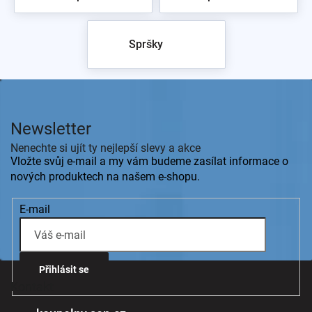
Spršky
Z
á
p
Newsletter
a
t
Nenechte si ujít ty nejlepší slevy a akce
í
Vložte svůj e-mail a my vám budeme zasílat informace o
nových produktech na našem e-shopu.
E-mail
Přihlásit se
Kontakt