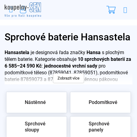
Přejít
Nákupn
na
obsah
košík
Sprchové baterie Hansastela
Hansastela
je designová řada značky
Hansa
s plochým
tělem baterie. Kategorie obsahuje
10 sprchových baterií za
6 585–24 590 Kč
:
jednocestné vrchní sady
pro
podomítkové těleso (87859041, 87859051), podomítkové
Zobrazit více
baterie 87859073 a 87859173 a nástěnnou pákovou
57670173
.
Pro rychlý výběr:
Nástěnné
Podomítkové
57670173 – nástěnná páková sprchová baterie
87859041 –
jednocestná vrchní sada
pro
Sprchové
Sprchové
podomítkové těleso
sloupy
panely
44569573 – podomítková baterie vyšší hladiny