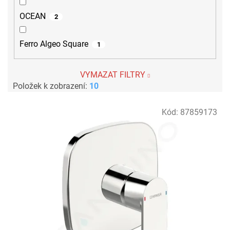
OCEAN
2
Ferro Algeo Square
1
VYMAZAT FILTRY
Položek k zobrazení:
10
V
Kód:
87859173
ý
p
i
s
p
r
o
d
u
k