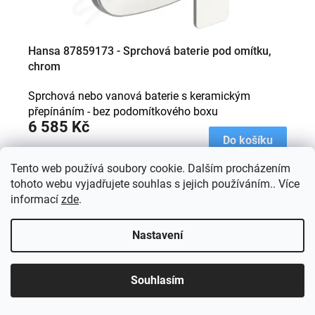
t
ů
Hansa 87859173 - Sprchová baterie pod omítku,
chrom
Sprchová nebo vanová baterie s keramickým
přepínáním - bez podomítkového boxu
6 585 Kč
Do košíku
Tento web používá soubory cookie. Dalším procházením
tohoto webu vyjadřujete souhlas s jejich používáním.. Více
Kód:
87859073
informací
zde
.
Nastavení
Souhlasím