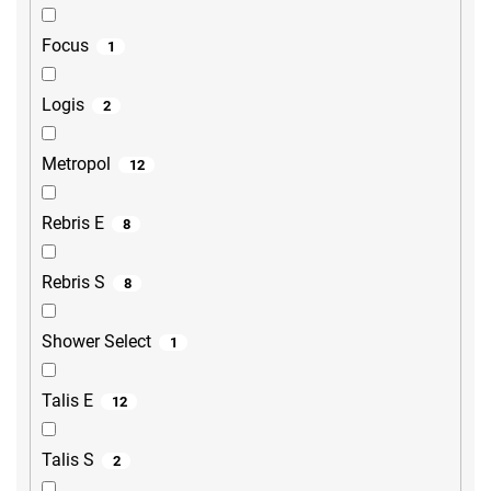
Focus
1
Logis
2
Metropol
12
Rebris E
8
Rebris S
8
Shower Select
1
Talis E
12
Talis S
2