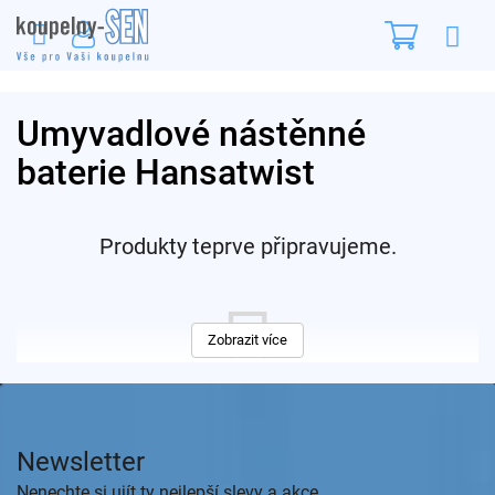
Přejít
Nákupn
na
obsah
košík
Umyvadlové nástěnné
baterie Hansatwist
Produkty teprve připravujeme.
Zobrazit více
Z
á
p
Můžete se ale podívat na ostatní kategorie.
Newsletter
a
t
Nenechte si ujít ty nejlepší slevy a akce