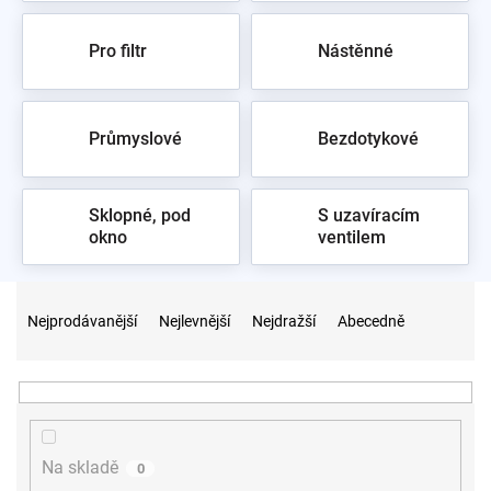
ovládá se bez uchopení. Levné dřezové baterie najdete také
ve
vodovodních bateriích
, k umyvadlu se hodí
umyvadlové
Pro filtr
Nástěnné
baterie
.
Vzorkovna
Praha 10.
Průmyslové
Bezdotykové
Sklopné, pod
S uzavíracím
okno
ventilem
Ř
a
Nejprodávanější
Nejlevnější
Nejdražší
Abecedně
z
e
n
í
p
r
Na skladě
0
o