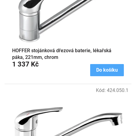
o
d
u
k
t
ů
HOFFER stojánková dřezová baterie, lékařská
páka, 221mm, chrom
1 337 Kč
Do košíku
Kód:
424.050.1