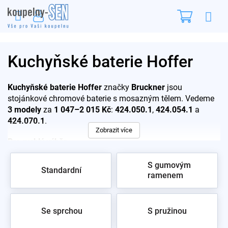
Přejít
Nákupn
na
obsah
košík
Kuchyňské baterie Hoffer
Kuchyňské baterie Hoffer
značky
Bruckner
jsou
stojánkové chromové baterie s mosazným tělem. Vedeme
3 modely
za
1 047–2 015 Kč
:
424.050.1
,
424.054.1
a
424.070.1
.
Zobrazit více
Pro rychlý výběr:
424.050.1 — otočné ramínko délky 221 mm,
S gumovým
Standardní
nejlevnější kus
ramenem
424.054.1 s
lékařskou (prodlouženou) pákou
—
ovládání loktem či zápěstím
424.070.1 má
výsuvnou sprchu
na hadici
Se sprchou
S pružinou
Lékařská páka se hodí do ordinací, dílen i pro seniory —