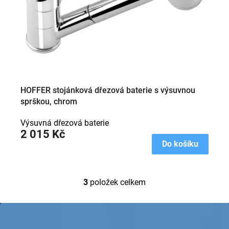
HOFFER stojánková dřezová baterie s výsuvnou
sprškou, chrom
Výsuvná dřezová baterie
2 015 Kč
Do košíku
3
položek celkem
O
v
l
Z
á
á
d