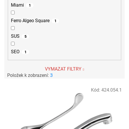
Miami
1
Ferro Algeo Square
1
SUS
5
SEO
1
VYMAZAT FILTRY
Položek k zobrazení:
3
V
Kód:
424.054.1
ý
p
i
s
p
r