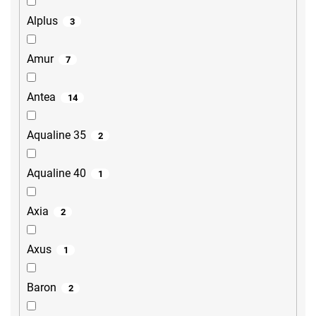
Alplus
3
Amur
7
Antea
14
Aqualine 35
2
Aqualine 40
1
Axia
2
Axus
1
Baron
2