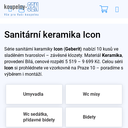
Přejít
Nákupn
na
obsah
košík
Sanitární keramika Icon
Série sanitární keramiky
Icon
(
Geberit
) nabízí 10 kusů ve
sladěném tvarosloví – závěsné klozety. Materiál
Keramika
,
provedení Bílá, cenové rozpětí 5 519 – 9 699 Kč. Celou sérii
Icon
si prohlédnete ve vzorkovně na Praze 10 – poradíme s
výběrem i montáží.
Umyvadla
Wc mísy
Wc sedátka,
Bidety
přídavné bidety