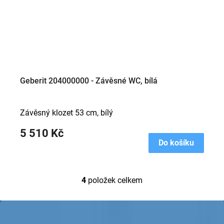
Geberit 204000000 - Závěsné WC, bílá
Závěsný klozet 53 cm, bílý
5 510 Kč
Do košíku
4
položek celkem
O
v
l
Z
á
á
d