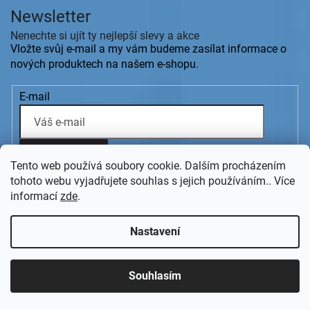
p
a
Newsletter
a
c
t
Nenechte si ujít ty nejlepší slevy a akce
í
í
Vložte svůj e-mail a my vám budeme zasílat informace o
p
r
nových produktech na našem e-shopu.
v
k
E-mail
y
v
ý
p
i
Přihlásit se
Tento web používá soubory cookie. Dalším procházením
s
Kontakt
tohoto webu vyjadřujete souhlas s jejich používáním.. Více
u
informací
zde
.
koupelny.sen.cz
+420
777 699 007
Nastavení
Po-Čt:8-17,Pá:8-16
info
@
koupelny-sen.cz
Souhlasím
Informace