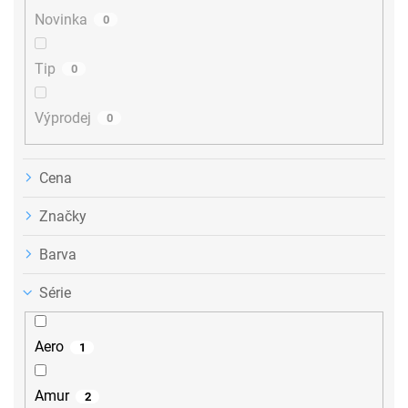
ů
Novinka
0
Tip
0
Výprodej
0
Cena
Značky
Barva
Série
Aero
1
Amur
2