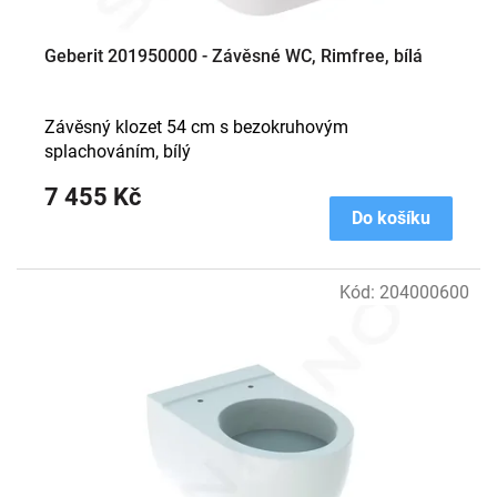
Geberit 201950000 - Závěsné WC, Rimfree, bílá
Závěsný klozet 54 cm s bezokruhovým
splachováním, bílý
7 455 Kč
Do košíku
Kód:
204000600