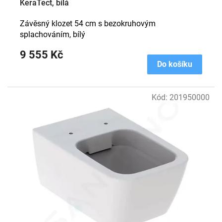
KeraTect, bílá
Závěsný klozet 54 cm s bezokruhovým
splachováním, bílý
9 555 Kč
Do košíku
Kód:
201950000