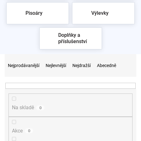
Pisoáry
Výlevky
Doplňky a
příslušenství
Ř
a
Nejprodávanější
Nejlevnější
Nejdražší
Abecedně
z
e
n
í
p
r
Na skladě
0
o
d
u
Akce
0
k
t