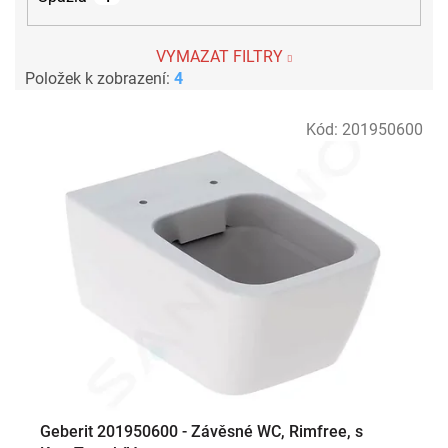
VYMAZAT FILTRY
Položek k zobrazení:
4
V
Kód:
201950600
ý
p
i
s
p
r
o
d
u
k
t
ů
Geberit 201950600 - Závěsné WC, Rimfree, s