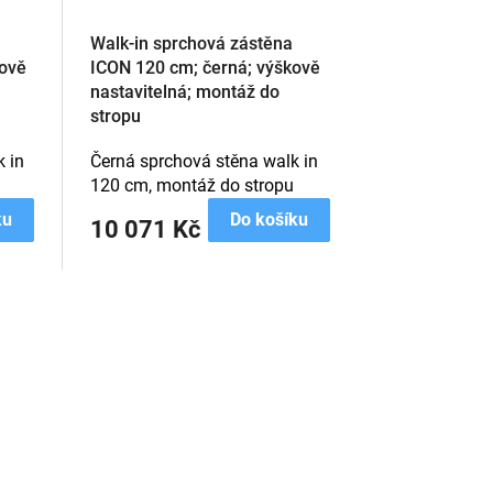
Walk-in sprchová zástěna
kově
ICON 120 cm; černá; výškově
nastavitelná; montáž do
stropu
 in
Černá sprchová stěna walk in
120 cm, montáž do stropu
ku
Do košíku
10 071 Kč