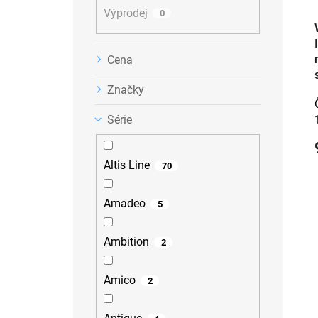
k
Výprodej
t
0
ů
Cena
Značky
Série
Altis Line
70
Amadeo
5
Ambition
2
Amico
2