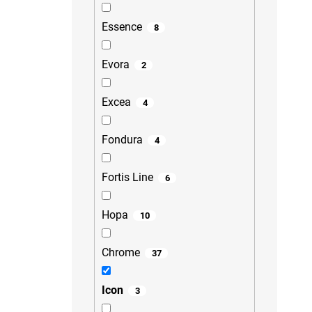
Essence
8
Evora
2
Excea
4
Fondura
4
Fortis Line
6
Hopa
10
Chrome
37
Icon
3