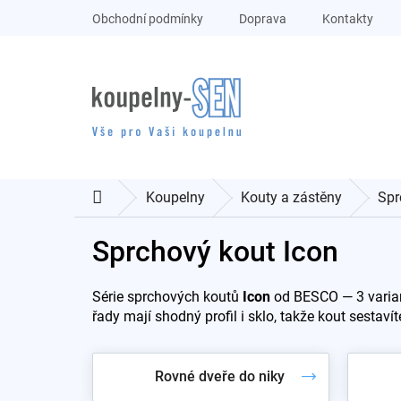
Přejít
Obchodní podmínky
Doprava
Kontakty
na
obsah
Koupelny
Kouty a zástěny
Spr
Domů
Sprchový kout Icon
Série sprchových koutů
Icon
od BESCO — 3 variant
řady mají shodný profil i sklo, takže kout sesta
Rovné dveře do niky