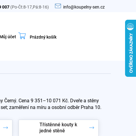
9 007
(Po-Čt:8-17,Pá:8-16)
info@koupelny-sen.cz
Můj účet
Prázdný košík
Nákupní
košík
ámy Černý. Cena 9 351–10 071 Kč. Dveře a stěny
ý set; zaměření na míru a osobní odběr Praha 10.
Třístěnné kouty k
jedné stěně