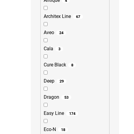
Antique
4
Architex Line
67
Aveo
24
Cala
3
Cure Black
8
Deep
29
Dragon
53
Easy Line
174
Eco-N
18