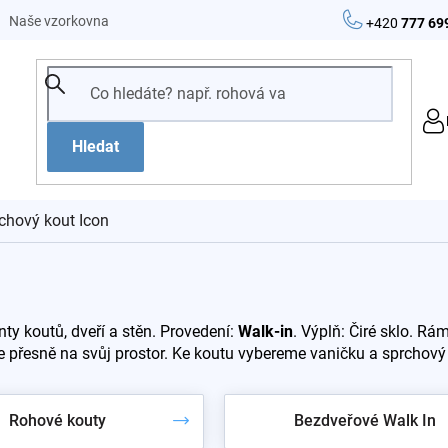
Naše vzorkovna
+420
777 69
Hledat
chový kout Icon
y koutů, dveří a stěn. Provedení:
Walk-in
. Výplň: Čiré sklo. R
víte přesně na svůj prostor. Ke koutu vybereme vaničku a sprchov
Rohové kouty
Bezdveřové Walk In