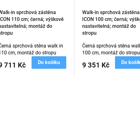
Walk-in sprchová zástěna
Walk-in sprchová zástěna
ICON 110 cm; černá; výškově
ICON 100 cm; černá; výš
nastavitelná; montáž do
nastavitelná; montáž do
stropu
stropu
Černá sprchová stěna walk in
Černá sprchová stěna walk
110 cm, montáž do stropu
100 cm, montáž do stropu
Do košíku
Do koší
9 711 Kč
9 351 Kč
O
v
l
á
d
a
c
í
p
r