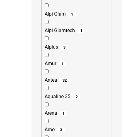
Alpi Glam
1
Alpi Glamtech
1
Alplus
3
Amur
1
Antea
32
Aqualine 35
2
Arena
1
Arno
3