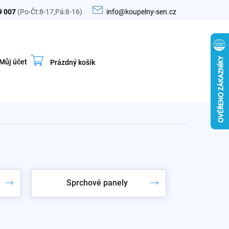
9 007
(Po-Čt:8-17,Pá:8-16)
info@koupelny-sen.cz
Můj účet
Prázdný košík
Nákupní
košík
Sprchové panely