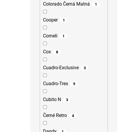
Colorado Černá Matná
1
Cooper
1
Corneli
1
Cox
8
Cuadro-Exclusive
3
Cuadro-Tres
9
Cubito N
3
Černé Retro
4
Dandy
1