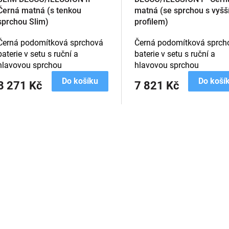
Černá matná (s tenkou
matná (se sprchou s vyš
sprchou Slim)
profilem)
Černá podomítková sprchová
Černá podomítková sprch
baterie v setu s ruční a
baterie v setu s ruční a
hlavovou sprchou
hlavovou sprchou
Do košíku
Do koší
8 271 Kč
7 821 Kč
O
v
l
á
d
a
c
í
p
r
v
k