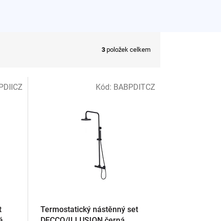
3
položek celkem
PDIICZ
Kód:
BABPDITCZ
t
Termostatický nástěnný set
á
DECCO/ILLUSION černá