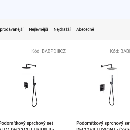
prodávanější
Nejlevnější
Nejdražší
Abecedně
Kód:
BABPDIIICZ
Kód:
BAB
Podomítkový sprchový set
Podomítkový sprchový se
SLIM DECCO/ILLUSION II -
DECCO/ILLUSION I - Čern