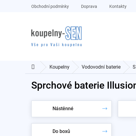
Přejít
Obchodní podmínky
Doprava
Kontakty
na
obsah
Koupelny
Vodovodní baterie
S
Domů
Sprchové baterie Illusio
Nástěnné
Do boxů