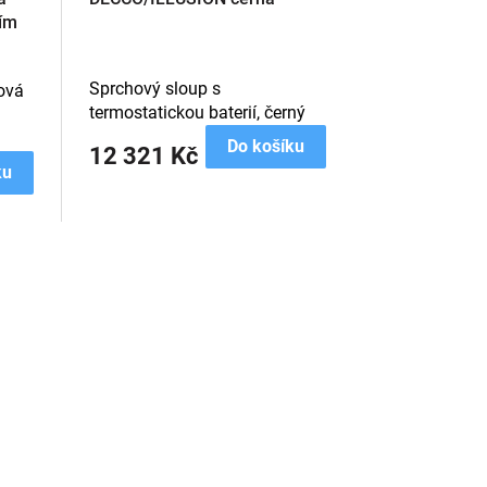
ším
Sprchový sloup s
ová
termostatickou baterií, černý
Do košíku
12 321 Kč
ku