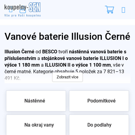
Přejít
Nákupn
na
obsah
košík
Vanové baterie Illusion Černé
Illusion Černé
od
BESCO
tvoří
nástěnná vanová baterie s
příslušenstvím
a
stojánkové vanové baterie ILLUSION I o
výšce 1 180 mm
a
ILLUSION II o výšce 1 100 mm
, vše v
černé matné. Kategorie obsahuje 5 položek za 7 821–13
Zobrazit více
491 Kč.
Pro rychlý výběr:
Nástěnné
Podomítkové
Nástěnná vanová baterie s příslušenstvím – černá
matná, včetně sprchového setu
ILLUSION I, výška 1 180 mm – vyšší stojánkový
model k volně stojící vaně
Na okraj vany
Do podlahy
ILLUSION II, výška 1 100 mm – nižší varianta pro