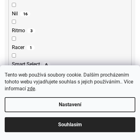
Nil
16
Ritmo
3
Racer
1
Smart Select
6
Tento web používá soubory cookie. Dalším procházením
Treneca
tohoto webu vyjadřujete souhlas s jejich používáním.. Více
1
informací
zde
.
Metalia 54
3
Nastavení
Tursi
10
Souhlasím
Cubemix
6