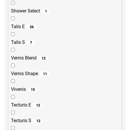
Shower Select
1
Talis E
26
Talis S
7
Vernis Blend
12
Vernis Shape
11
Vivenis
15
Tecturis E
12
Tecturis S
12