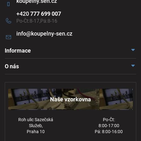
koupelny.sen.cz
+420
777 699 007
Po-Čt:8-17,Pá:8-16
info
@
koupelny-sen.cz
Informace
Doprava a platba
O nás
Reklamace a odstoupení
Naše vzorkovna
Obchodní podmínky
Kontakt
Ochrana osobních údajů
Naše vzorkovna
Roh ulic Sazečská
Po-Čt:
Služeb,
8:00-17:00
Praha 10
Pá: 8:00-16:00