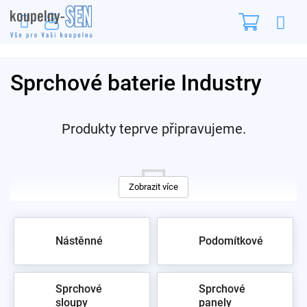
Přejít
Nákupn
na
obsah
košík
Sprchové baterie Industry
Produkty teprve připravujeme.
Zobrazit více
Nástěnné
Podomítkové
Můžete se ale podívat na ostatní kategorie.
Sprchové
Sprchové
sloupy
panely
zpět do obchodu