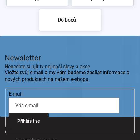
Do boxů
Z
á
p
Newsletter
a
t
Nenechte si ujít ty nejlepší slevy a akce
í
Vložte svůj e-mail a my vám budeme zasílat informace o
nových produktech na našem e-shopu.
E-mail
Přihlásit se
Kontakt