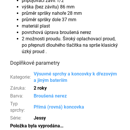
připojovací závit 1/2"
výška (bez závitu) 86 mm
průměr spršky nahoře 28 mm
průměr spršky dole 37 mm
materiál plast
povrchová úprava broušená nerez
2 možnosti proudu.
Široký oplachovací proud,
po přepnutí dlouhého tlačítka na sprše klasický
úzký proud .
Doplňkové parametry
Výsuvné sprchy a koncovky k dřezovým
Kategorie
:
a jiným bateriím
Záruka
:
2 roky
Barva
:
Broušená nerez
Typ
Přímá (rovná) koncovka
sprchy
:
Série
:
Jessy
Položka byla vyprodána…