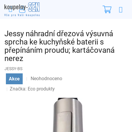
Přejít
Nákupn
na
obsah
košík
Jessy náhradní dřezová výsuvná
sprcha ke kuchyňské baterii s
přepínáním proudu; kartáčovaná
nerez
JESSY-BS
Průměrné
Neohodnoceno
Akce
Podrobnosti hodnocení
hodnocení
Značka:
Eco produkty
produktu
je
0,0
z
5
hvězdiček.