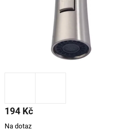
194 Kč
Měrná
Na dotaz
cena: