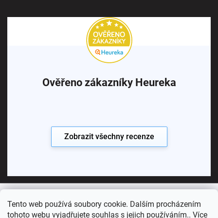
Ověřeno zákazníky Heureka
Zobrazit všechny recenze
Tento web používá soubory cookie. Dalším procházením
Copyright 2026
Koupelny SEN
. Všechna práva vyhrazena.
tohoto webu vyjadřujete souhlas s jejich používáním.. Více