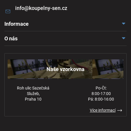
info
@
koupelny-sen.cz
Informace
Doprava a platba
O nás
Reklamace a odstoupení
Naše vzorkovna
Obchodní podmínky
Kontakt
Ochrana osobních údajů
Naše vzorkovna
Roh ulic Sazečská
Po-Čt:
Služeb,
8:00-17:00
Praha 10
Pá: 8:00-16:00
Více informací