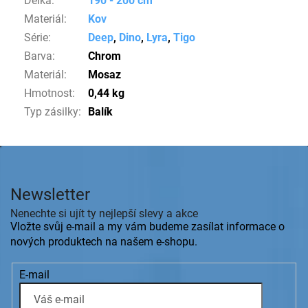
Délka
:
190 - 200 cm
Materiál
:
Kov
Série
:
Deep
,
Dino
,
Lyra
,
Tigo
Barva
:
Chrom
Materiál
:
Mosaz
Hmotnost
:
0,44 kg
Typ zásilky
:
Balík
Z
á
p
Newsletter
a
t
Nenechte si ujít ty nejlepší slevy a akce
í
Vložte svůj e-mail a my vám budeme zasílat informace o
nových produktech na našem e-shopu.
E-mail