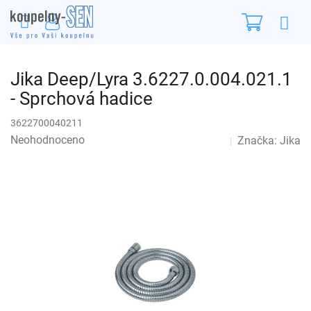
Přejít
Nákupn
na
obsah
košík
Jika Deep/Lyra 3.6227.0.004.021.1
- Sprchová hadice
3622700040211
Průměrné
Neohodnoceno
Značka:
Jika
Podrobnosti hodnocení
hodnocení
produktu
je
0,0
z
5
hvězdiček.