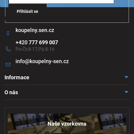
Přihlásit se
Kontakt
koupelny.sen.cz
+420
777 699 007
Po-Čt:8-17,Pá:8-16
info
@
koupelny-sen.cz
Informace
Doprava a platba
O nás
Reklamace a odstoupení
Naše vzorkovna
Obchodní podmínky
Kontakt
Ochrana osobních údajů
Naše vzorkovna