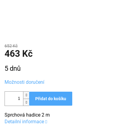
652 Kč
463 Kč
Měrná
5 dnů
cena:
Možnosti doručení
Přidat do košíku
Sprchová hadice 2 m
Detailní informace