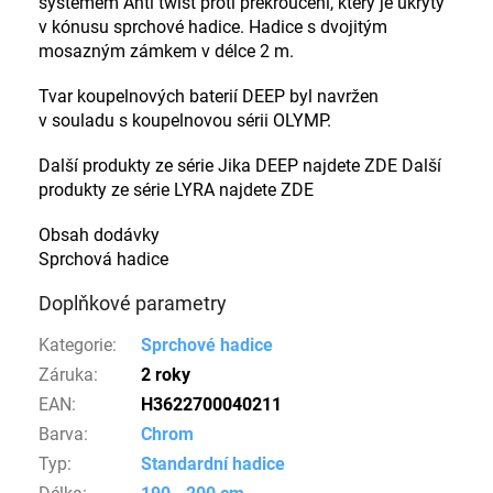
systémem Anti twist proti překroucení, který je ukrytý
v kónusu sprchové hadice. Hadice s dvojitým
mosazným zámkem v délce 2 m.
Tvar koupelnových baterií DEEP byl navržen
v souladu s koupelnovou sérii OLYMP.
Další produkty ze série Jika DEEP najdete ZDE Další
produkty ze série LYRA najdete ZDE
Obsah dodávky
Sprchová hadice
Doplňkové parametry
Kategorie
:
Sprchové hadice
Záruka
:
2 roky
EAN
:
H3622700040211
Barva
:
Chrom
Typ
:
Standardní hadice