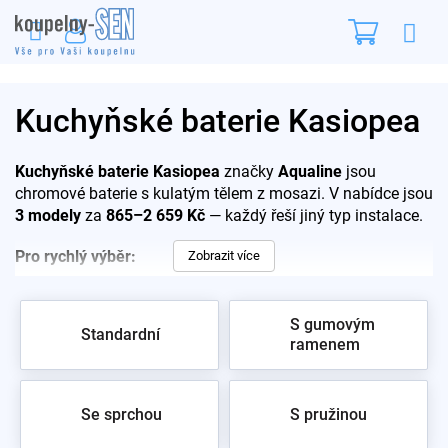
Přejít
Nákupn
na
obsah
košík
Kuchyňské baterie Kasiopea
Kuchyňské baterie Kasiopea
značky
Aqualine
jsou
chromové baterie s kulatým tělem z mosazi. V nabídce jsou
3 modely
za
865–2 659 Kč
— každý řeší jiný typ instalace.
Pro rychlý výběr:
Zobrazit více
1107-65 — stojánková s vysokým ramínkem, 865 Kč,
nejlevnější v této sérii
S gumovým
Standardní
1107-70 — stojánková s
výsuvnou sprškou
ramenem
1107-13 —
nástěnná
s roztečí 150 mm a vysokým
ramínkem
Se sprchou
S pružinou
Vysoké ramínko zvedá hubici nad okraj dřezu, takže se pod
ni vejde hrnec i váza. Levnější i dražší alternativy vedeme