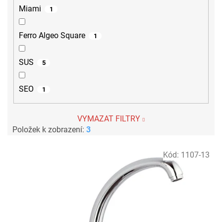
Miami
1
Ferro Algeo Square
1
SUS
5
SEO
1
VYMAZAT FILTRY
Položek k zobrazení:
3
V
Kód:
1107-13
ý
p
i
s
p
r