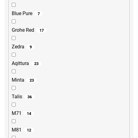
Blue Pure
7
Grohe Red
17
Zedra
9
Aqittura
23
Minta
23
Talis
36
M71
14
M81
12