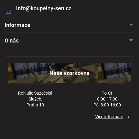
info
@
koupelny-sen.cz
Informace
Doprava a platba
O nás
Reklamace a odstoupení
Naše vzorkovna
Obchodní podmínky
Kontakt
Ochrana osobních údajů
Naše vzorkovna
Roh ulic Sazečská
Po-Čt:
Služeb,
8:00-17:00
Praha 10
Pá: 8:00-16:00
Více informací