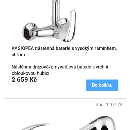
o
d
u
k
t
ů
KASIOPEA nástěnná baterie s vysokým ramínkem,
chrom
Nástěnná dřezová/umyvadlová baterie s vrchní
obloukovou hubicí
2 659 Kč
Do košíku
Kód:
1107-70