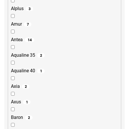
Alplus
3
Amur
7
Antea
14
Aqualine 35
2
Aqualine 40
1
Axia
2
Axus
1
Baron
2