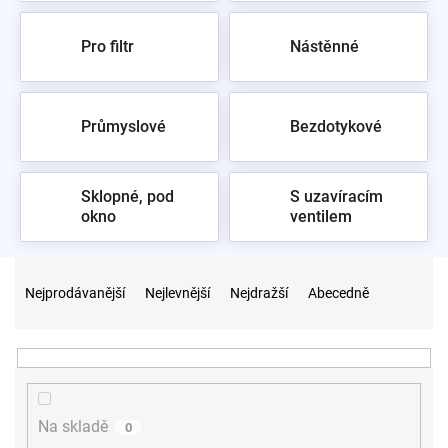
ve
vodovodních bateriích
. Aqualine držíme skladem, osobní
odběr ve
vzorkovně
Praha 10.
Pro filtr
Nástěnné
Průmyslové
Bezdotykové
Sklopné, pod
S uzavíracím
okno
ventilem
Ř
a
Nejprodávanější
Nejlevnější
Nejdražší
Abecedně
z
e
n
í
p
r
Na skladě
0
o