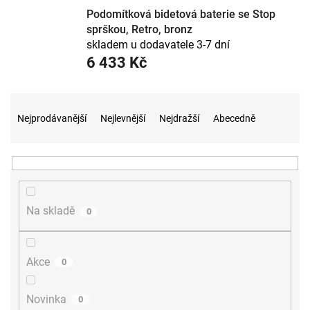
Podomítková bidetová baterie se Stop
sprškou, Retro, bronz
skladem u dodavatele 3-7 dní
6 433 Kč
Ř
a
Nejprodávanější
Nejlevnější
Nejdražší
Abecedně
z
e
n
í
p
r
Na skladě
0
o
d
u
Akce
0
k
t
ů
Novinka
0