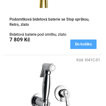
t
ů
Podomítková bidetová baterie se Stop sprškou,
Retro, zlato
Bidetová baterie pod omítku, zlato
7 809 Kč
Do košíku
Kód:
KI41C-01