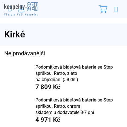
Přejít
Nákupn
na
obsah
košík
Kirké
Nejprodávanější
Podomítková bidetová baterie se Stop
sprškou, Retro, zlato
na objednání (58 dní)
7 809 Kč
Podomítková bidetová baterie se Stop
sprškou, Retro, chrom
skladem u dodavatele 3-7 dní
4 971 Kč