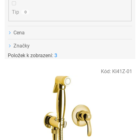
Tip
0
Cena
Značky
Položek k zobrazení:
3
V
Kód:
KI41Z-01
ý
p
i
s
p
r
o
d
u
k