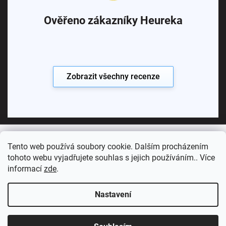
Ověřeno zákazníky Heureka
Zobrazit všechny recenze
Tento web používá soubory cookie. Dalším procházením
Copyright 2026
Koupelny SEN
. Všechna práva vyhrazena.
tohoto webu vyjadřujete souhlas s jejich používáním.. Více
informací
zde
.
Vytvořil Shoptet Premium
Nastavení