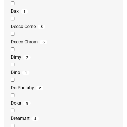
Dax
1
Decco Černé
5
Decco Chrom
5
Dimy
7
Dino
1
Do Podlahy
2
Doka
5
Dreamart
4