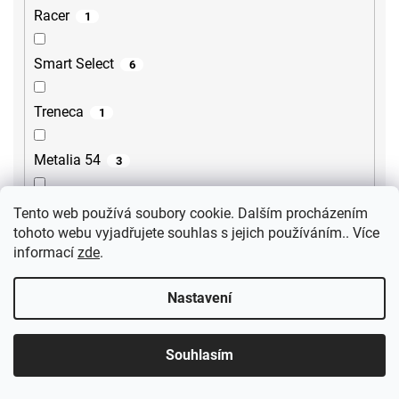
Racer
1
Smart Select
6
Treneca
1
Metalia 54
3
Tursi
10
Tento web používá soubory cookie. Dalším procházením
tohoto webu vyjadřujete souhlas s jejich používáním.. Více
informací
zde
.
Cubemix
6
Nastavení
Iconic
3
Uno Bílé
1
Souhlasím