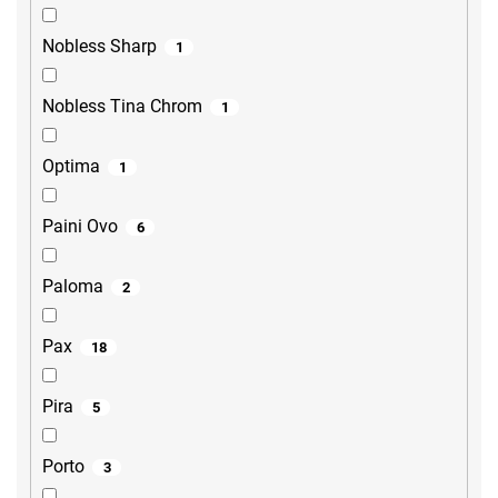
Nobless Sharp
1
Nobless Tina Chrom
1
Optima
1
Paini Ovo
6
Paloma
2
Pax
18
Pira
5
Porto
3