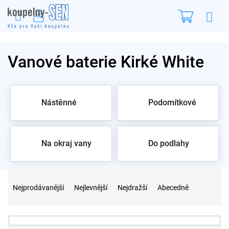
Přejít
Nákupn
na
obsah
košík
Vanové baterie Kirké White
Nástěnné
Podomítkové
Na okraj vany
Do podlahy
Ř
a
Nejprodávanější
Nejlevnější
Nejdražší
Abecedně
z
e
n