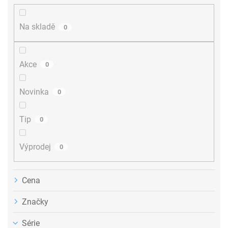
í
p
r
Na skladě
0
o
d
u
Akce
0
k
t
ů
Novinka
0
Tip
0
Výprodej
0
Cena
Značky
Série