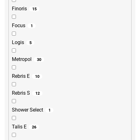
Finoris
15
Focus
1
Logis
5
Metropol
30
Rebris E
10
Rebris S
12
Shower Select
1
Talis E
26