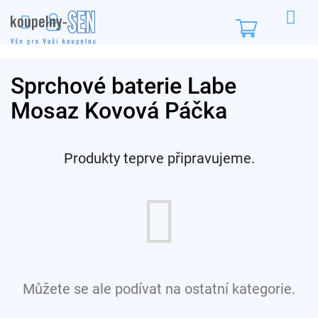
Přejít
na
Nákupní
obsah
košík
Sprchové baterie Labe
Mosaz Kovová Páčka
Produkty teprve připravujeme.
Můžete se ale podívat na ostatní kategorie.