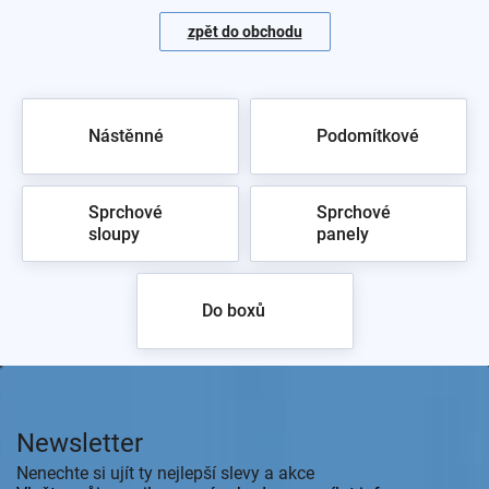
zpět do obchodu
Nástěnné
Podomítkové
Sprchové
Sprchové
sloupy
panely
Do boxů
Z
á
p
Newsletter
a
t
Nenechte si ujít ty nejlepší slevy a akce