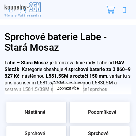
Přejít
Nákupn
na
obsah
košík
Sprchové baterie Labe -
Stará Mosaz
Labe – Stará Mosaz
je bronzová linie řady Labe od
RAV
Slezák
. Kategorie obsahuje
4 sprchové baterie za 3 860–9
327 Kč
: nástěnnou
L581.5SM s roztečí 150 mm
, variantu s
příslušenstvím L581.5/2SM, vestavěnou L583LSM a
Zobrazit více
sestavu
L581.5/3SM s hlavovou i ruční sprchou
.
Pro rychlý výběr:
Nástěnné
Podomítkové
L581.5SM – nástěnná, stará mosaz, rozteč 150 mm
L581.5/2SM – tatáž baterie
s příslušenstvím
L581.5/3SM – s
hlavovou a ruční sprchou
Sprchové
Sprchové