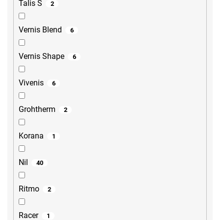
Talis S
2
Vernis Blend
6
Vernis Shape
6
Vivenis
6
Grohtherm
2
Korana
1
Nil
40
Ritmo
2
Racer
1