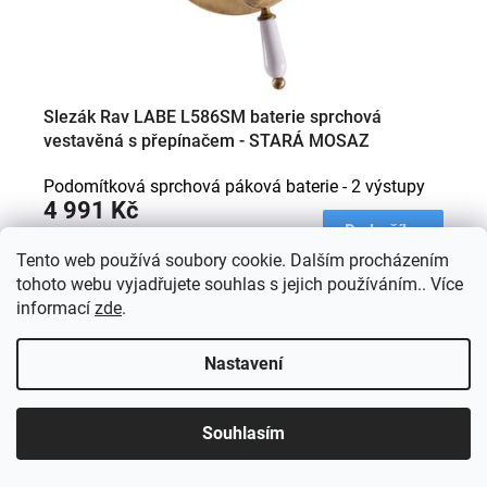
k
t
ů
Slezák Rav LABE L586SM baterie sprchová
vestavěná s přepínačem - STARÁ MOSAZ
Podomítková sprchová páková baterie - 2 výstupy
4 991 Kč
Do košíku
Tento web používá soubory cookie. Dalším procházením
tohoto webu vyjadřujete souhlas s jejich používáním.. Více
Kód:
L583LSM
informací
zde
.
Nastavení
Souhlasím