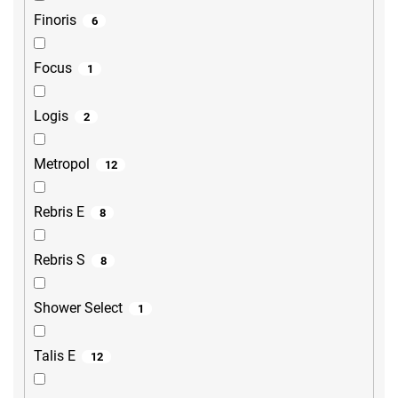
Finoris
6
Focus
1
Logis
2
Metropol
12
Rebris E
8
Rebris S
8
Shower Select
1
Talis E
12