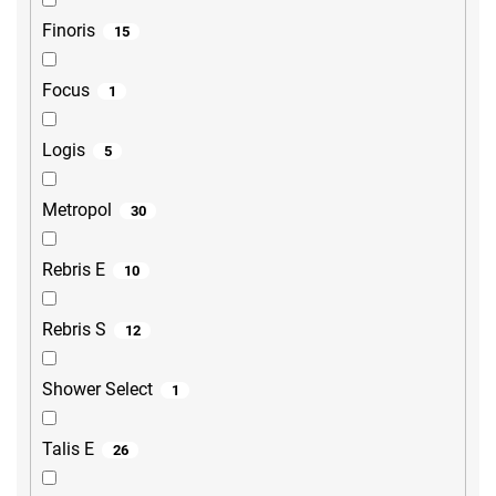
Finoris
15
Focus
1
Logis
5
Metropol
30
Rebris E
10
Rebris S
12
Shower Select
1
Talis E
26