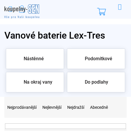
Přejít
na
Nákupní
obsah
košík
Vanové baterie Lex-Tres
Nástěnné
Podomítkové
Na okraj vany
Do podlahy
Ř
a
Nejprodávanější
Nejlevnější
Nejdražší
Abecedně
z
e
n