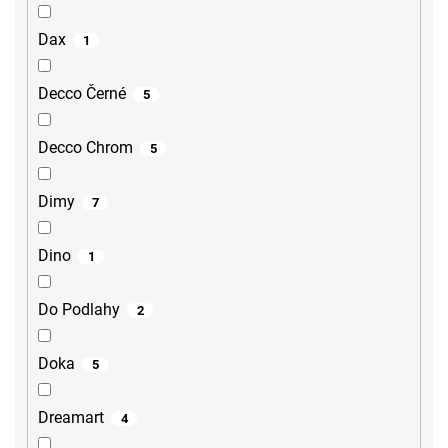
Dax
1
Decco Černé
5
Decco Chrom
5
Dimy
7
Dino
1
Do Podlahy
2
Doka
5
Dreamart
4