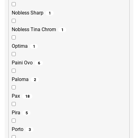
Nobless Sharp
1
Nobless Tina Chrom
1
Optima
1
Paini Ovo
6
Paloma
2
Pax
18
Pira
5
Porto
3