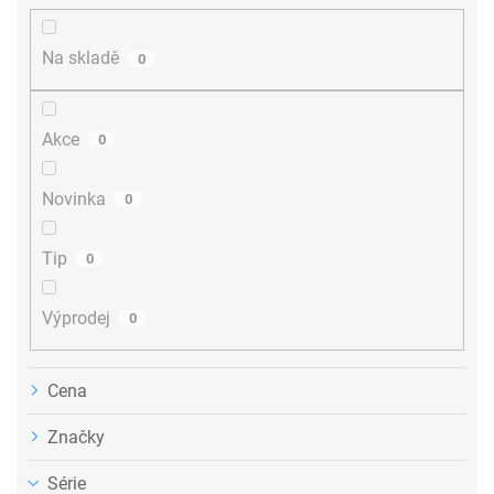
í
p
r
Na skladě
0
o
d
u
Akce
0
k
t
ů
Novinka
0
Tip
0
Výprodej
0
Cena
Značky
Série