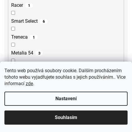
Racer
1
Smart Select
6
Treneca
1
Metalia 54
3
Tursi
10
Tento web používá soubory cookie. Dalším procházením
tohoto webu vyjadřujete souhlas s jejich používáním.. Více
informací
zde
.
Cubemix
6
Nastavení
Iconic
3
Uno Bílé
1
Souhlasím